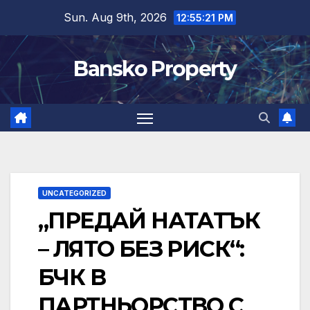
Skip
Sun. Aug 9th, 2026
12:55:22 PM
to
content
Bansko Property
UNCATEGORIZED
„ПРЕДАЙ НАТАТЪК
– ЛЯТО БЕЗ РИСК“:
БЧК В
ПАРТНЬОРСТВО С