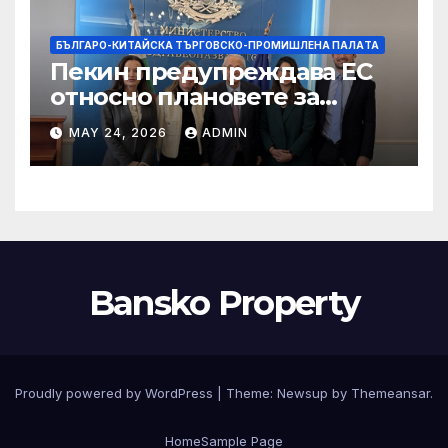
БЪЛГАРО-КИТАЙСКА ТЪРГОВСКО-ПРОМИШЛЕНА ПАЛAТА
Пекин предупреждава ЕС
относно плановете за
насочване към китайски
MAY 24, 2026
ADMIN
продукти
Bansko Property
Proudly powered by WordPress
|
Theme:
Newsup
by
Themeansar
.
Home
Sample Page