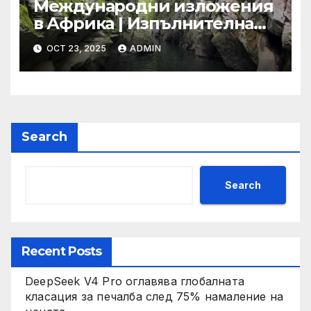
Международни изложения
в Африка | Изпълнителна
агенция за насърчаване на
OCT 23, 2025
ADMIN
малките и средните
предприятия
Search
Search
Recent Posts
DeepSeek V4 Pro оглавява глобалната
класация за печалба след 75% намаление на