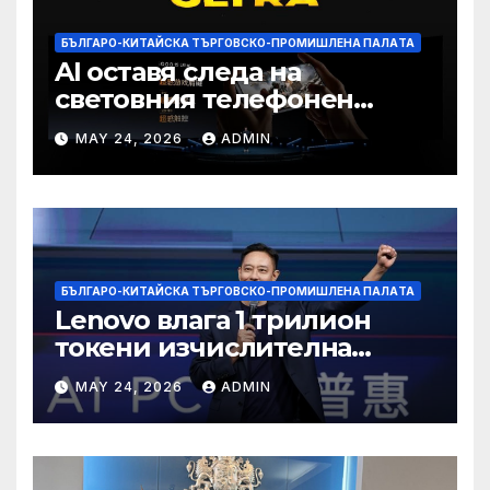
БЪЛГАРО-КИТАЙСКА ТЪРГОВСКО-ПРОМИШЛЕНА ПАЛAТА
AI оставя следа на
световния телефонен
пазар
MAY 24, 2026
ADMIN
БЪЛГАРО-КИТАЙСКА ТЪРГОВСКО-ПРОМИШЛЕНА ПАЛAТА
Lenovo влага 1 трилион
токени изчислителна
мощност в AI екосистемата
MAY 24, 2026
ADMIN