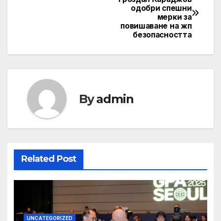
одобри спешни
navigation
мерки за
повишаване на жп
безопасността
By
admin
Related Post
UNCATEGORIZED