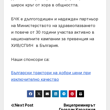
широк кръг от хора в общността.
БЧК е дългогодишен и надежден партньор
на Министерството на здравеопазването
и повече от 30 години участва активно в
националните кампании за превенция на
ХИВ/СПИН в България.
Наши спонсори са:
Български трактори на добри цени при
изключително качество
Next Post
Вицепремиерът
Post
Гроздан Караджов