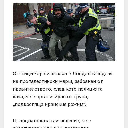
Стотици хора излязоха в Лондон в неделя
на пропалестински марш, забранен от
правителството, след като полицията
каза, че е организиран от група,
„подкрепяща иранския режим“.
Полицията каза в изявление, че е