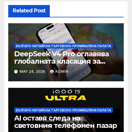
Related Post
БЪЛГАРО-КИТАЙСКА ТЪРГОВСКО-ПРОМИШЛЕНА ПАЛAТА
DeepSeek V4 Pro оглавява
глобалната класация за
печалба след 75%
MAY 24, 2026
ADMIN
намаление на цената
БЪЛГАРО-КИТАЙСКА ТЪРГОВСКО-ПРОМИШЛЕНА ПАЛAТА
AI оставя следа на
световния телефонен пазар