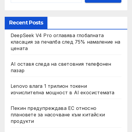
Recent Posts
DeepSeek V4 Pro оглавява глобалната
класация за печалба след 75% намаление на
цената
AI оставя следа на световния телефонен
пазар
Lenovo влага 1 трилион токени
изчислителна мощност в AI екосистемата
Пекин предупреждава ЕС относно
плановете за насочване към китайски
продукти