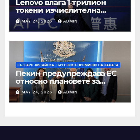
Lenovo влага 1 трилион
токени изчислителна
мощност в AI екосистемата
MAY 24, 2026
ADMIN
БЪЛГАРО-КИТАЙСКА ТЪРГОВСКО-ПРОМИШЛЕНА ПАЛAТА
Пекин предупреждава ЕС
относно плановете за
насочване към китайски
MAY 24, 2026
ADMIN
продукти