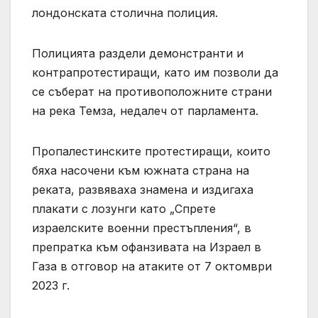
лондонската столична полиция.
Полицията раздели демонстранти и
контрапротестиращи, като им позволи да
се съберат на противоположните страни
на река Темза, недалеч от парламента.
Пропалестинските протестиращи, които
бяха насочени към южната страна на
реката, развяваха знамена и издигаха
плакати с лозунги като „Спрете
израелските военни престъпления“, в
препратка към офанзивата на Израел в
Газа в отговор на атаките от 7 октомври
2023 г.