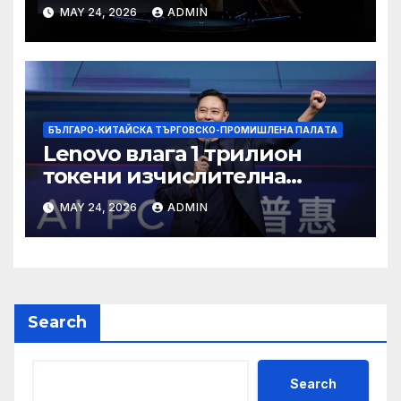
MAY 24, 2026
ADMIN
БЪЛГАРО-КИТАЙСКА ТЪРГОВСКО-ПРОМИШЛЕНА ПАЛAТА
Lenovo влага 1 трилион
токени изчислителна
мощност в AI екосистемата
MAY 24, 2026
ADMIN
Search
Search