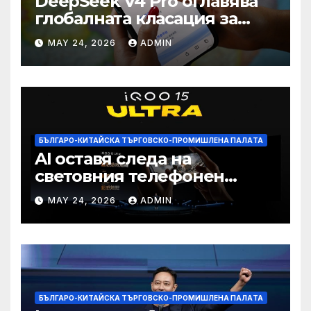
DeepSeek V4 Pro оглавява
глобалната класация за
печалба след 75%
MAY 24, 2026
ADMIN
намаление на цената
БЪЛГАРО-КИТАЙСКА ТЪРГОВСКО-ПРОМИШЛЕНА ПАЛAТА
AI оставя следа на
световния телефонен
пазар
MAY 24, 2026
ADMIN
БЪЛГАРО-КИТАЙСКА ТЪРГОВСКО-ПРОМИШЛЕНА ПАЛAТА