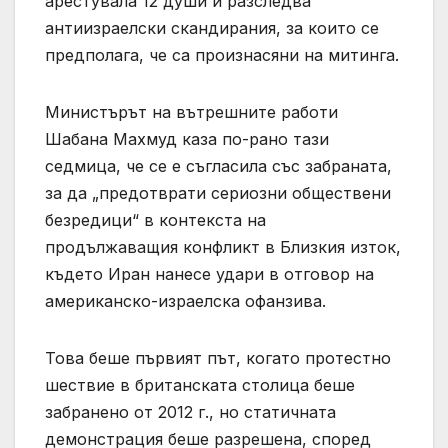
арестувала 12 души и разследва
антиизраелски скандирания, за които се
предполага, че са произнасяни на митинга.
Министърът на вътрешните работи
Шабана Махмуд каза по-рано тази
седмица, че се е съгласила със забраната,
за да „предотврати сериозни обществени
безредици“ в контекста на
продължаващия конфликт в Близкия изток,
където Иран нанесе удари в отговор на
американско-израелска офанзива.
Това беше първият път, когато протестно
шествие в британската столица беше
забранено от 2012 г., но статичната
демонстрация беше разрешена, според