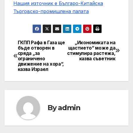
Нашия източник е Българо-Китайска
Търговско-промишлена палaта
ГКПП Рафа в Газа ще
„Икономиката на
Post
бъде отворен в
щастието“ може да
сряда „за
стимулира растежа,
navigation
ограничено
казва съветник
движение на хора“,
казва Израел
By
admin