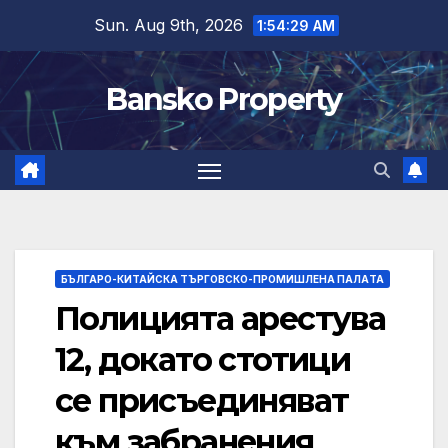
Skip
Sun. Aug 9th, 2026
1:54:29 AM
to
content
Bansko Property
БЪЛГАРО-КИТАЙСКА ТЪРГОВСКО-ПРОМИШЛЕНА ПАЛAТА
Полицията арестува
12, докато стотици
се присъединяват
към забранения