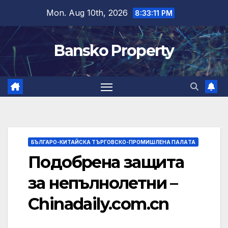
Skip
Mon. Aug 10th, 2026
8:33:12 PM
to
content
Bansko Property
БЪЛГАРО-КИТАЙСКА ТЪРГОВСКО-ПРОМИШЛЕНА ПАЛAТА
Подобрена защита
за непълнолетни –
Chinadaily.com.cn