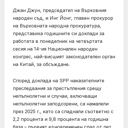
Джан Джун, председател на Върховния
народен съд, и Инг Йонг, главен прокурор
на Върховната народна прокуратура,
представиха годишните си доклади за
работата в понеделник на четвъртата
сесия на 14-ия Национален народен
конгрес, най-висшият законодателен орган
на Китай, за обсъждане.
Според доклада на SPP наказателните
преследвания за престъпления срещу
непълнолетни и случаи, включващи
непълнолетни заподозрени, са намалели
през 2025 г., като са спаднали съответно с
2,2 процента и 9,8 процента на годишна
база – първият едновременен спад от пет