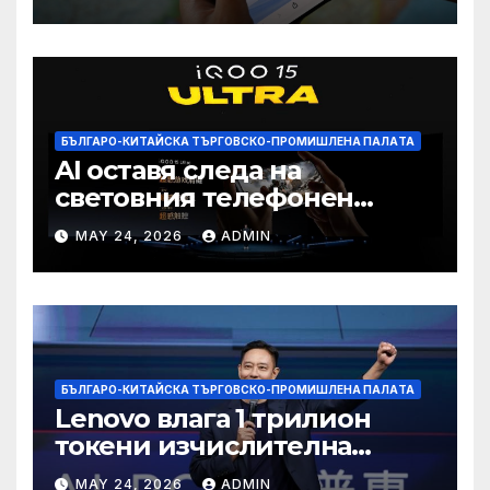
намаление на цената
БЪЛГАРО-КИТАЙСКА ТЪРГОВСКО-ПРОМИШЛЕНА ПАЛAТА
AI оставя следа на
световния телефонен
пазар
MAY 24, 2026
ADMIN
БЪЛГАРО-КИТАЙСКА ТЪРГОВСКО-ПРОМИШЛЕНА ПАЛAТА
Lenovo влага 1 трилион
токени изчислителна
мощност в AI екосистемата
MAY 24, 2026
ADMIN