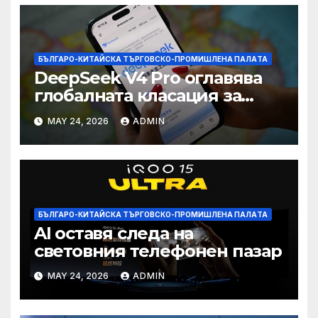
БЪЛГАРО-КИТАЙСКА ТЪРГОВСКО-ПРОМИШЛЕНА ПАЛAТА
DeepSeek V4 Pro оглавява
глобалната класация за
печалба след 75%
MAY 24, 2026
ADMIN
намаление на цената
БЪЛГАРО-КИТАЙСКА ТЪРГОВСКО-ПРОМИШЛЕНА ПАЛAТА
AI оставя следа на
световния телефонен пазар
MAY 24, 2026
ADMIN