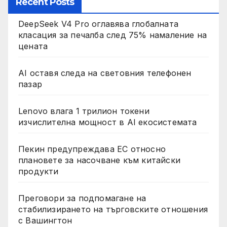
Recent Posts
DeepSeek V4 Pro оглавява глобалната
класация за печалба след 75% намаление на
цената
AI оставя следа на световния телефонен
пазар
Lenovo влага 1 трилион токени
изчислителна мощност в AI екосистемата
Пекин предупреждава ЕС относно
плановете за насочване към китайски
продукти
Преговори за подпомагане на
стабилизирането на търговските отношения
с Вашингтон