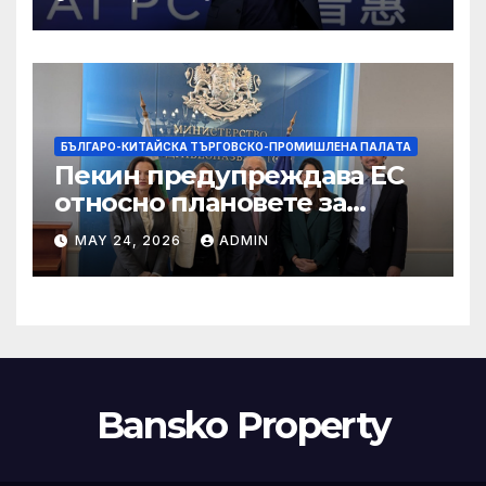
БЪЛГАРО-КИТАЙСКА ТЪРГОВСКО-ПРОМИШЛЕНА ПАЛAТА
Пекин предупреждава ЕС
относно плановете за
насочване към китайски
MAY 24, 2026
ADMIN
продукти
Bansko Property