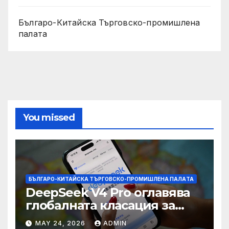
Българо-Китайска Търговско-промишлена
палaта
You missed
БЪЛГАРО-КИТАЙСКА ТЪРГОВСКО-ПРОМИШЛЕНА ПАЛAТА
DeepSeek V4 Pro оглавява
глобалната класация за
печалба след 75%
MAY 24, 2026
ADMIN