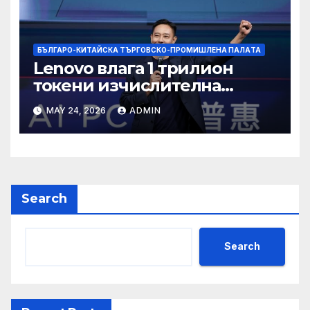
БЪЛГАРО-КИТАЙСКА ТЪРГОВСКО-ПРОМИШЛЕНА ПАЛAТА
Lenovo влага 1 трилион
токени изчислителна
мощност в AI екосистемата
MAY 24, 2026
ADMIN
Search
Search