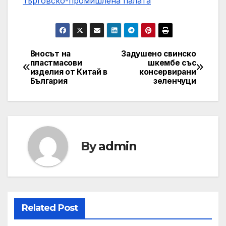
Търговско-промишлена палaта
Вносът на
Задушено свинско
Post
пластмасови
шкембе със
изделия от Китай в
консервирани
navigation
България
зеленчуци
By
admin
Related Post