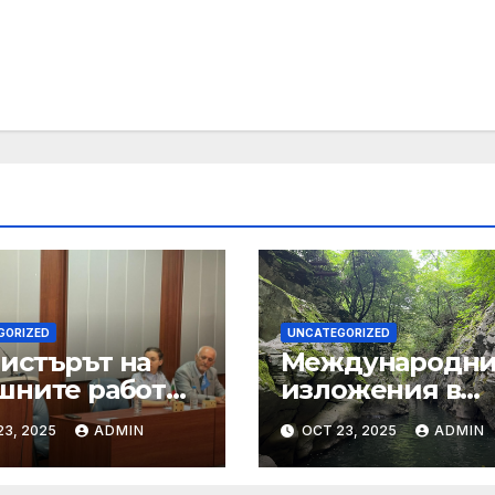
GORIZED
UNCATEGORIZED
истърът на
Международн
шните работи
изложения в
г Георгиев се
Африка |
23, 2025
ADMIN
OCT 23, 2025
ADMIN
щна с младежи
Изпълнителна
овод 80-
агенция за