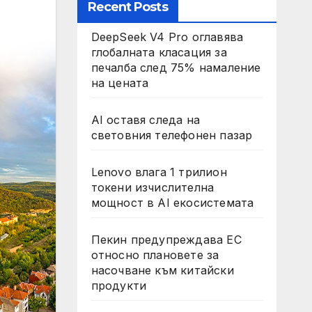
Recent Posts
DeepSeek V4 Pro оглавява
глобалната класация за
печалба след 75% намаление
на цената
AI оставя следа на
световния телефонен пазар
Lenovo влага 1 трилион
токени изчислителна
мощност в AI екосистемата
Пекин предупреждава ЕС
относно плановете за
насочване към китайски
продукти