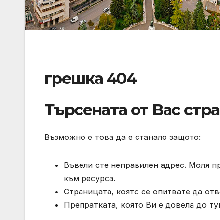
грешка 404
Търсената от Вас стр
Възможно е това да е станало защото:
Въвели сте неправилен адрес. Моля п
към ресурса.
Страницата, която се опитвате да отв
Препратката, която Ви е довела до тук