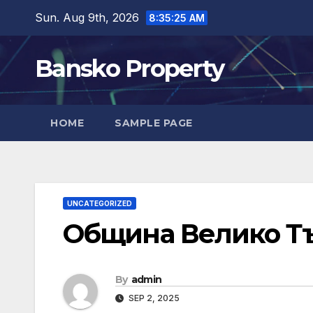
Skip
Sun. Aug 9th, 2026
8:35:26 AM
to
content
Bansko Property
HOME
SAMPLE PAGE
UNCATEGORIZED
Община Велико Т
By
admin
SEP 2, 2025