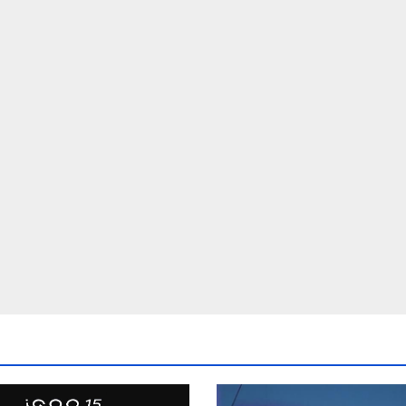
ишнината от
насърчаване на
писването на
малките и
ва на ООН
средните
предприятия