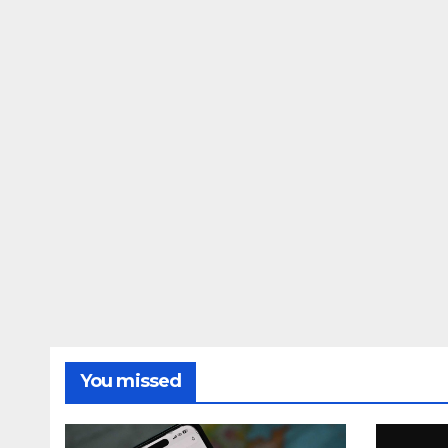
възраст, защото
год
оставате полезни
под
за обществото
Уста
You missed