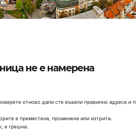
аница не е намерена
роверете отново дали сте въвели правилно адреса и п
орите е преместена, променена или изтрита.
, е грешна.