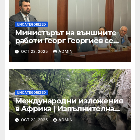
UNCATEGORIZED
Министърът на външните
работи Георг Георгиев се
срещна с младежи по
OCT 23, 2025
ADMIN
повод 80-годишнината от
подписването на Устава на
ООН
UNCATEGORIZED
Международни изложения
в Африка | Изпълнителна
агенция за насърчаване на
OCT 23, 2025
ADMIN
малките и средните
предприятия