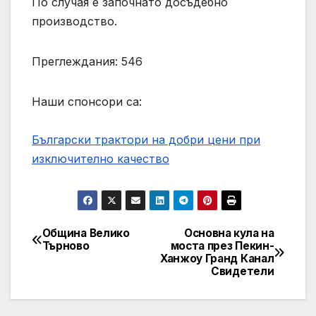
По случая е започнато досъдебно
производство.
Преглеждания: 546
Наши спонсори са:
Български трактори на добри цени при
изключително качество
Община Велико
Основна кула на
Post
Търново
моста през Пекин-
Ханжоу Гранд Канал
navigation
Свидетели