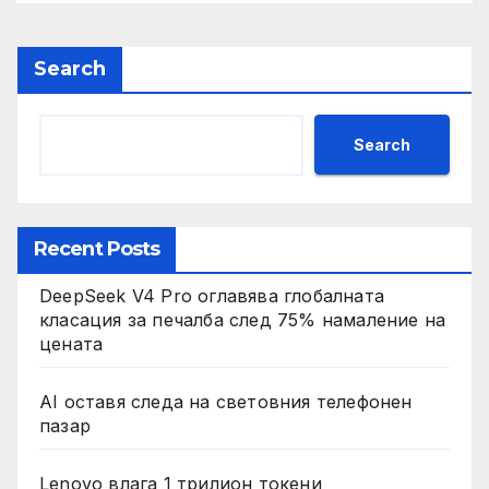
Search
Search
Recent Posts
DeepSeek V4 Pro оглавява глобалната
класация за печалба след 75% намаление на
цената
AI оставя следа на световния телефонен
пазар
Lenovo влага 1 трилион токени