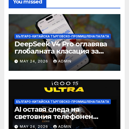
You missed
БЪЛГАРО-КИТАЙСКА ТЪРГОВСКО-ПРОМИШЛЕНА ПАЛAТА
DeepSeek V4 Pro оглавява
глобалната класация за
печалба след 75%
MAY 24, 2026
ADMIN
намаление на цената
БЪЛГАРО-КИТАЙСКА ТЪРГОВСКО-ПРОМИШЛЕНА ПАЛAТА
AI оставя следа на
световния телефонен
пазар
MAY 24, 2026
ADMIN