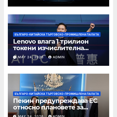
БЪЛГАРО-КИТАЙСКА ТЪРГОВСКО-ПРОМИШЛЕНА ПАЛAТА
Lenovo влага 1 трилион
токени изчислителна
мощност в AI екосистемата
MAY 24, 2026
ADMIN
БЪЛГАРО-КИТАЙСКА ТЪРГОВСКО-ПРОМИШЛЕНА ПАЛAТА
Пекин предупреждава ЕС
относно плановете за
насочване към китайски
MAY 24, 2026
ADMIN