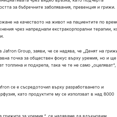
инициативата чрез видео връзка, като подчерта
стта за бъбречните заболявания, превенция и грижи.
жане на качеството на живот на пациентите по врем
ожнения чрез напреднали екстракорпорални терапии, к
и.
 Jafron Group, заяви, че се надява, че „Денят на гриж
авна точка за обществен фокус върху уремия, но и ще
т топлина и подкрепа, така че те не само „оцеляват“,
afron се е съсредоточил върху разработването и
рфузия, като продуктите му се използват в над 8000
а грижите за уремия “, се надяваме да вдъхновим