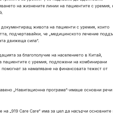
ването на жизнените линии на пациентите с уремия, 
й.
, документиращ живота на пациенти с уремия, които
стта, подчертавайки, че „медицинското лечение подд
ата движеща сила“.
ацията за благополучие на населението в Китай,
на пациентите с уремия, подложени на комбинирани
а помогнат за намаляване на финансовата тежест от
лавено „Навигационна програма“-имаше основни речи
 на „919 Care Care“ има за цел да насърчи основните