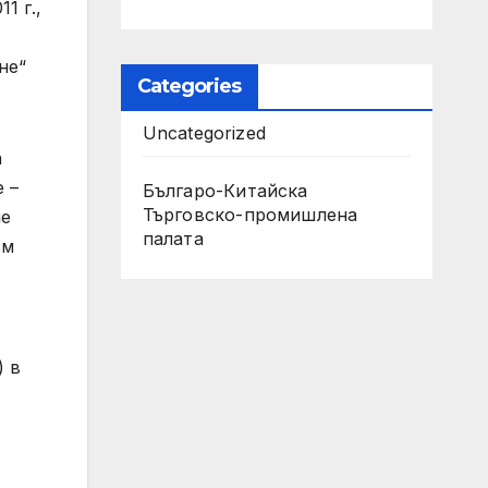
1 г.,
не“
Categories
Uncategorized
а
 –
Българо-Китайска
Търговско-промишлена
че
палaта
ъм
) в