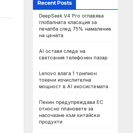
Recent Posts
DeepSeek V4 Pro оглавява
глобалната класация за
печалба след 75% намаление
на цената
AI оставя следа на
световния телефонен пазар
Lenovo влага 1 трилион
токени изчислителна
мощност в AI екосистемата
Пекин предупреждава ЕС
относно плановете за
насочване към китайски
продукти