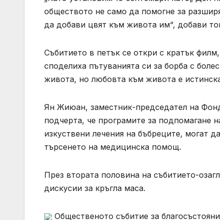
обществото не само да помогне за разширя
да добави цвят към живота им“, добави то
Събитието в петък се откри с кратък филм
споделиха пътуванията си за борба с боле
живота, но любовта към живота е истинск
Ян Жиюан, заместник-председател на Фонд
подчерта, че програмите за подпомагане 
изкуствени лечения на бъбреците, могат д
търсенето на медицинска помощ.
През втората половина на събитието-озаг
дискусии за кръгла маса.
Общественото събитие за благосъстояние