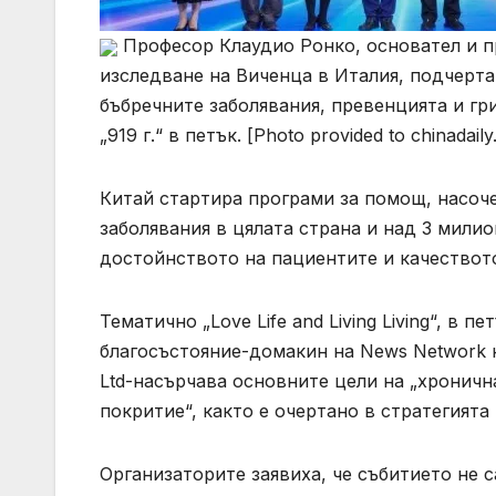
Професор Клаудио Ронко, основател и п
изследване на Виченца в Италия, подчерт
бъбречните заболявания, превенцията и гр
„919 г.“ в петък. [Photo provided to chinadail
Китай стартира програми за помощ, насоч
заболявания в цялата страна и над 3 милио
достойнството на пациентите и качествот
Тематично „Love Life and Living Living“, в 
благосъстояние-домакин на News Network н
Ltd-насърчава основните цели на „хроничн
покритие“, както е очертано в стратегията 
Организаторите заявиха, че събитието не 