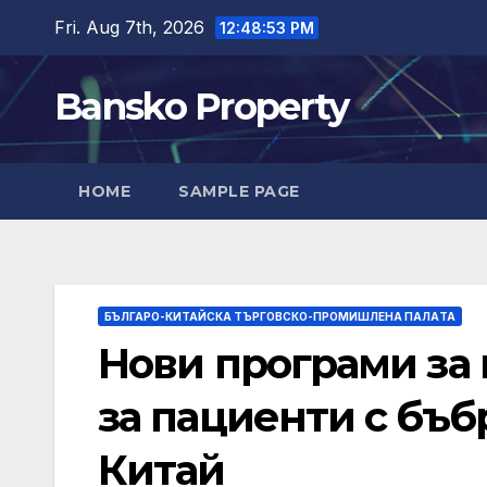
Skip
Fri. Aug 7th, 2026
12:48:54 PM
to
content
Bansko Property
HOME
SAMPLE PAGE
БЪЛГАРО-КИТАЙСКА ТЪРГОВСКО-ПРОМИШЛЕНА ПАЛAТА
Нови програми за
за пациенти с бъб
Китай