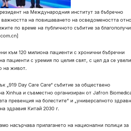
резидент на Международния институт за бъбречно
а важността на повишаването на осведомеността отн
ижите по време на публичното събитие за благополучи
y.com.cn]
ени към 120 милиона пациенти с хронични бъбречни
на пациенти с уремия по целия свят, с цел да се увел
о на живот.
петък „919 Day Care Care“ събитие за обществено
а Xinhua и съвместно организиран от Jafron Biomedica
ата превенция на болестите“ и „универсалното здрав
на здравия Китай 2030 г.
само насърчава прилагането на национални полици за