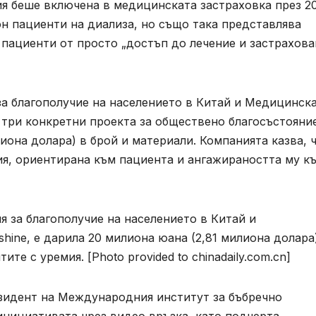
я беше включена в медицинската застраховка през 201
он пациенти на диализа, но също така представлява
пациенти от просто „достъп до лечение и застрахова
за благополучие на населението в Китай и Медицинск
а три конкретни проекта за обществено благосъстояние
иона долара) в брой и материали. Компанията казва, 
ия, ориентирана към пациента и ангажираността му к
я за благополучие на населението в Китай и
hine, е дарила 20 милиона юана (2,81 милиона долара
те с уремия. [Photo provided to chinadaily.com.cn]
зидент на Международния институт за бъбречно