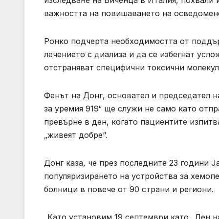
изследване на Виченца в Италия, похвали 
важността на повишаването на осведомено
Ронко подчерта необходимостта от поддър
лечението с диализа и да се избегнат усл
отстраняват специфични токсични молекул
Фенът на Донг, основател и председател на
за уремия 919“ ще служи не само като отпр
превърне в ден, когато пациентите изпитва
„живеят добре“.
Донг каза, че през последните 23 години J
популяризирането на устройства за хемопе
болници в повече от 90 страни и региони.
„Като установим 19 септември като„ Ден н