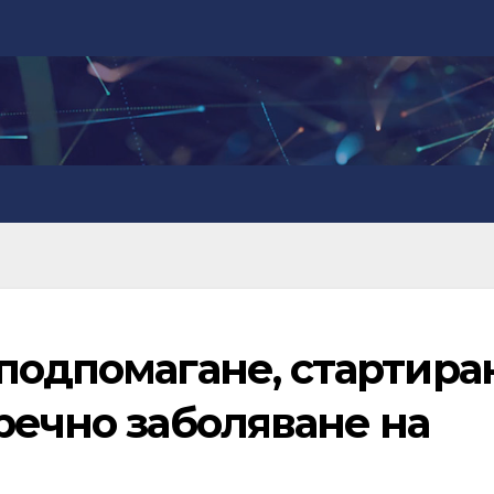
 подпомагане, стартира
речно заболяване на