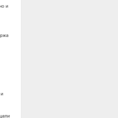
но и
ържа
 и
 цели