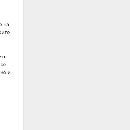
е на
оито
ите
 се
 но и