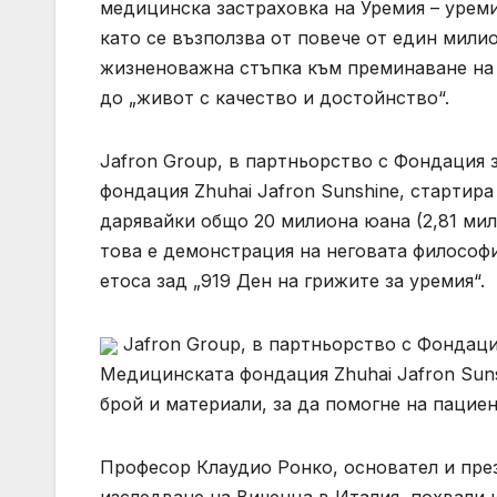
медицинска застраховка на Уремия – уреми
като се възползва от повече от един мили
жизненоважна стъпка към преминаване на 
до „живот с качество и достойнство“.
Jafron Group, в партньорство с Фондация 
фондация Zhuhai Jafron Sunshine, стартир
дарявайки общо 20 милиона юана (2,81 мил
това е демонстрация на неговата философ
етоса зад „919 Ден на грижите за уремия“.
Jafron Group, в партньорство с Фондаци
Медицинската фондация Zhuhai Jafron Suns
брой и материали, за да помогне на пациенти
Професор Клаудио Ронко, основател и пре