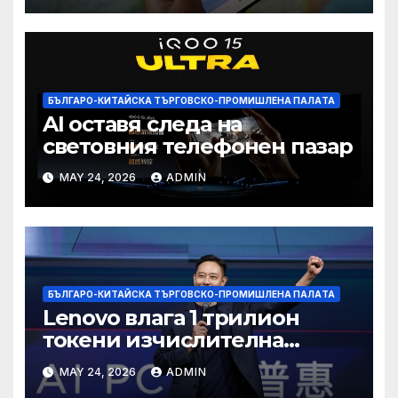
БЪЛГАРО-КИТАЙСКА ТЪРГОВСКО-ПРОМИШЛЕНА ПАЛAТА
AI оставя следа на
световния телефонен пазар
MAY 24, 2026
ADMIN
БЪЛГАРО-КИТАЙСКА ТЪРГОВСКО-ПРОМИШЛЕНА ПАЛAТА
Lenovo влага 1 трилион
токени изчислителна
мощност в AI екосистемата
MAY 24, 2026
ADMIN