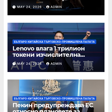
пазар
MAY 24, 2026
ADMIN
БЪЛГАРО-КИТАЙСКА ТЪРГОВСКО-ПРОМИШЛЕНА ПАЛAТА
Lenovo влага 1 трилион
токени изчислителна
мощност в AI екосистемата
MAY 24, 2026
ADMIN
БЪЛГАРО-КИТАЙСКА ТЪРГОВСКО-ПРОМИШЛЕНА ПАЛAТА
Пекин предупреждава ЕС
относно плановете за