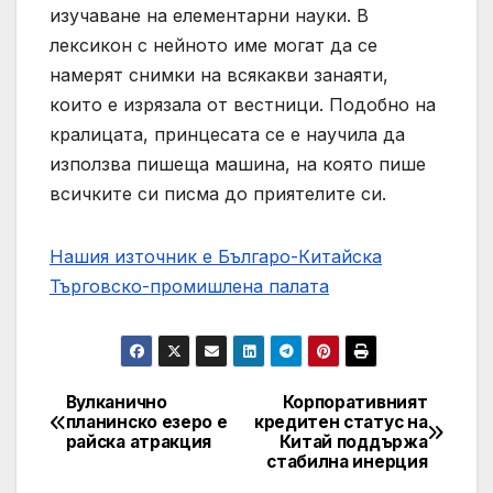
изучаване на елементарни науки. В
лексикон с нейното име могат да се
намерят снимки на всякакви занаяти,
които е изрязала от вестници. Подобно на
кралицата, принцесата се е научила да
използва пишеща машина, на която пише
всичките си писма до приятелите си.
Нашия източник е Българо-Китайска
Търговско-промишлена палaта
Вулканично
Корпоративният
Post
планинско езеро е
кредитен статус на
райска атракция
Китай поддържа
navigation
стабилна инерция