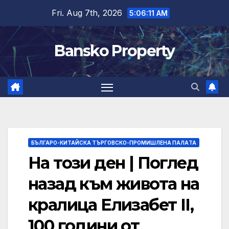
Skip
Fri. Aug 7th, 2026
5:06:12 AM
to
content
Bansko Property
БЪЛГАРО-КИТАЙСКА ТЪРГОВСКО-ПРОМИШЛЕНА ПАЛAТА
На този ден | Поглед
назад към живота на
кралица Елизабет II,
100 години от