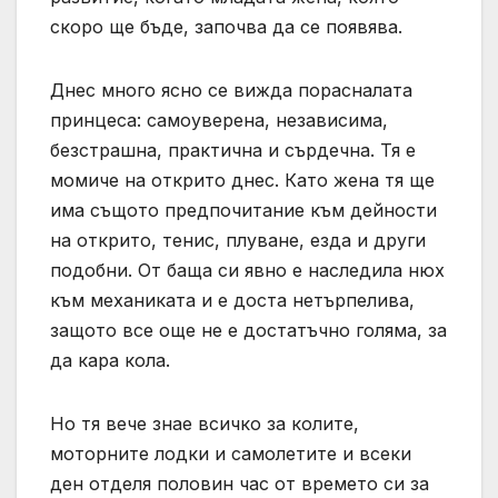
скоро ще бъде, започва да се появява.
Днес много ясно се вижда порасналата
принцеса: самоуверена, независима,
безстрашна, практична и сърдечна. Тя е
момиче на открито днес. Като жена тя ще
има същото предпочитание към дейности
на открито, тенис, плуване, езда и други
подобни. От баща си явно е наследила нюх
към механиката и е доста нетърпелива,
защото все още не е достатъчно голяма, за
да кара кола.
Но тя вече знае всичко за колите,
моторните лодки и самолетите и всеки
ден отделя половин час от времето си за