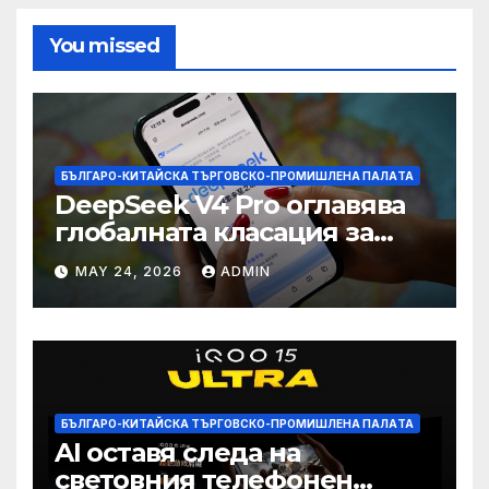
You missed
БЪЛГАРО-КИТАЙСКА ТЪРГОВСКО-ПРОМИШЛЕНА ПАЛAТА
DeepSeek V4 Pro оглавява
глобалната класация за
печалба след 75%
MAY 24, 2026
ADMIN
намаление на цената
БЪЛГАРО-КИТАЙСКА ТЪРГОВСКО-ПРОМИШЛЕНА ПАЛAТА
AI оставя следа на
световния телефонен