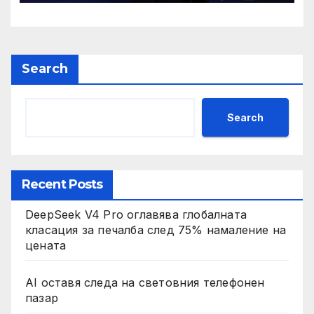
Search
Search
Recent Posts
DeepSeek V4 Pro оглавява глобалната
класация за печалба след 75% намаление на
цената
AI оставя следа на световния телефонен
пазар