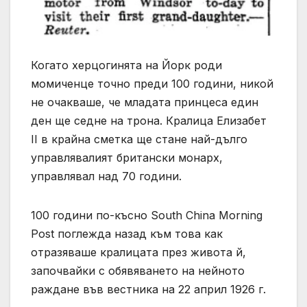
Когато херцогинята на Йорк роди
момиченце точно преди 100 години, никой
не очакваше, че младата принцеса един
ден ще седне на трона. Кралица Елизабет
II в крайна сметка ще стане най-дълго
управлявалият британски монарх,
управлявал над 70 години.
100 години по-късно South China Morning
Post поглежда назад към това как
отразяваше кралицата през живота й,
започвайки с обявяването на нейното
раждане във вестника на 22 април 1926 г.