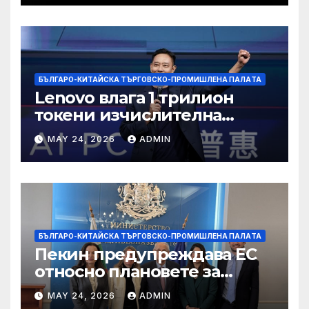
БЪЛГАРО-КИТАЙСКА ТЪРГОВСКО-ПРОМИШЛЕНА ПАЛAТА
Lenovo влага 1 трилион
токени изчислителна
мощност в AI екосистемата
MAY 24, 2026
ADMIN
БЪЛГАРО-КИТАЙСКА ТЪРГОВСКО-ПРОМИШЛЕНА ПАЛAТА
Пекин предупреждава ЕС
относно плановете за
насочване към китайски
MAY 24, 2026
ADMIN
продукти