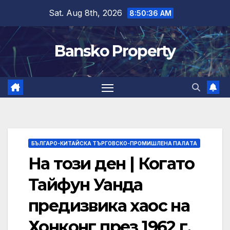
Skip
Sat. Aug 8th, 2026
8:50:37 AM
to
content
Bansko Property
БЪЛГАРО-КИТАЙСКА ТЪРГОВСКО-ПРОМИШЛЕНА ПАЛAТА
На този ден | Когато
Тайфун Уанда
предизвика хаос на
Хонконг през 1962 г.