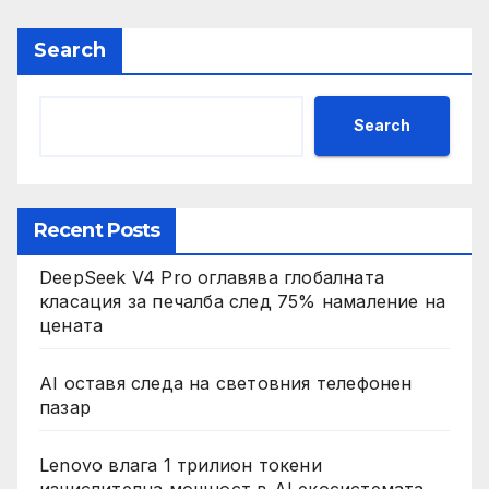
Search
Search
Recent Posts
DeepSeek V4 Pro оглавява глобалната
класация за печалба след 75% намаление на
цената
AI оставя следа на световния телефонен
пазар
Lenovo влага 1 трилион токени
изчислителна мощност в AI екосистемата