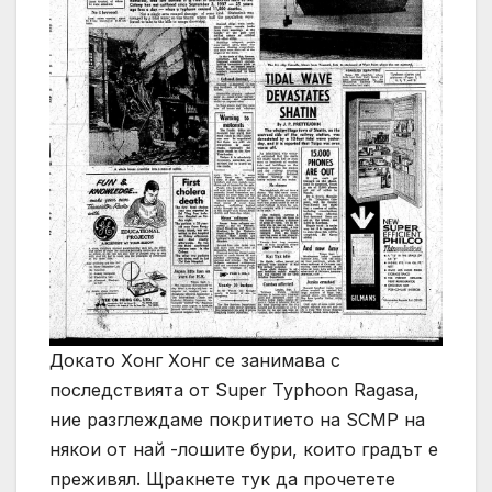
Докато Хонг Хонг се занимава с
последствията от Super Typhoon Ragasa,
ние разглеждаме покритието на SCMP на
някои от най -лошите бури, които градът е
преживял. Щракнете тук да прочетете