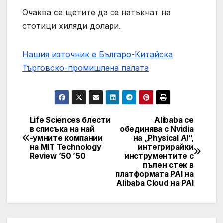
Очаква се щетите да се натъкнат на
стотици хиляди долари.
Нашия източник е Българо-Китайска
Търговско-промишлена палaта
Life Sciences блести
Alibaba се
Post
в списъка на най
обединява с Nvidia
-умните компании
на „Physical AI“,
navigation
на MIT Technology
интегрирайки
Review ’50 ’50
инструментите с
пълен стек в
платформата PAI на
Alibaba Cloud на PAI