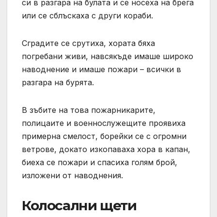
си в разгара на булата и се носеха на брега
или се сблъскаха с други кораби.
Сградите се срутиха, хората бяха
погребани живи, навсякъде имаше широко
наводнение и имаше пожари – всички в
разгара на бурята.
В зъбите на това пожарникарите,
полицаите и военнослужещите проявиха
примерна смелост, борейки се с огромни
ветрове, докато изкопаваха хора в капан,
биеха се пожари и спасиха голям брой,
изложени от наводнения.
Колосални щети