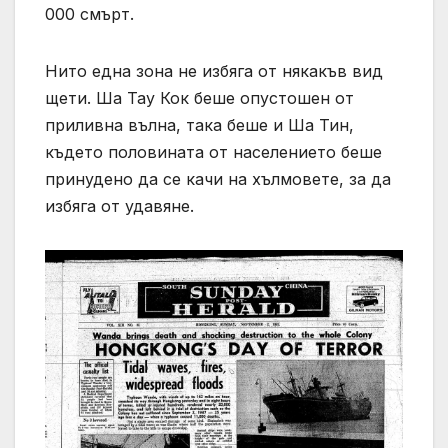
000 смърт.
Нито една зона не избяга от някакъв вид
щети. Ша Тау Кок беше опустошен от
приливна вълна, така беше и Ша Тин,
където половината от населението беше
принудено да се качи на хълмовете, за да
избяга от удавяне.