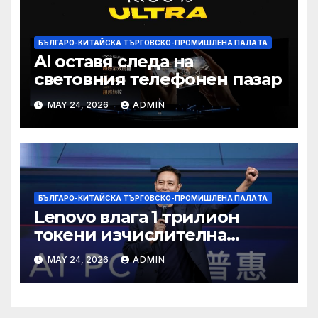
БЪЛГАРО-КИТАЙСКА ТЪРГОВСКО-ПРОМИШЛЕНА ПАЛAТА
AI оставя следа на
световния телефонен пазар
MAY 24, 2026
ADMIN
БЪЛГАРО-КИТАЙСКА ТЪРГОВСКО-ПРОМИШЛЕНА ПАЛAТА
Lenovo влага 1 трилион
токени изчислителна
мощност в AI екосистемата
MAY 24, 2026
ADMIN