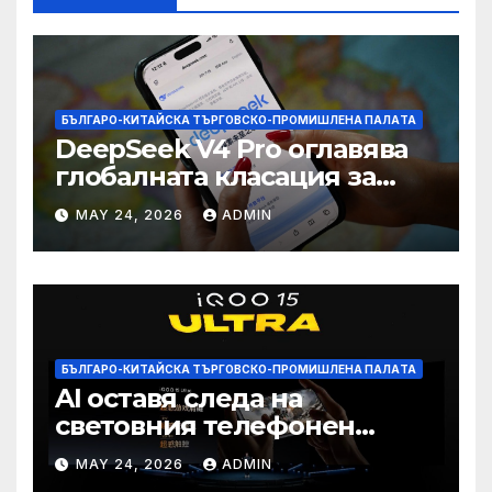
БЪЛГАРО-КИТАЙСКА ТЪРГОВСКО-ПРОМИШЛЕНА ПАЛAТА
DeepSeek V4 Pro оглавява
глобалната класация за
печалба след 75%
MAY 24, 2026
ADMIN
намаление на цената
БЪЛГАРО-КИТАЙСКА ТЪРГОВСКО-ПРОМИШЛЕНА ПАЛAТА
AI оставя следа на
световния телефонен
пазар
MAY 24, 2026
ADMIN