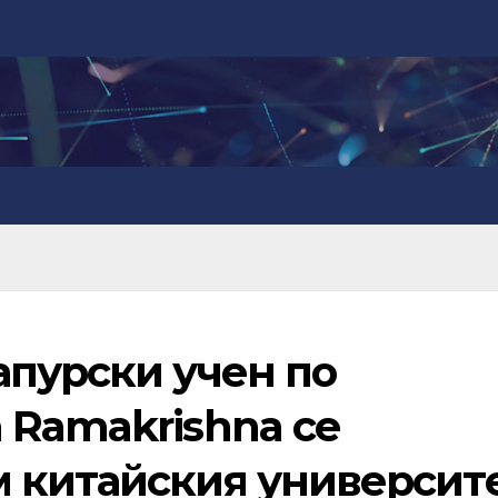
апурски учен по
 Ramakrishna се
 китайския университ