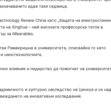
азначаването едва тази седмица.
chnology Review China като „бащата на електроспинин
та на Xinghua – най-високата професорска титла в
ър за iWearables.
ства Рамакришна в университета, описвайки го като
 и нанотехнологиите.
ично влияние и лидерство да помогнат на университе
кадемичното и културно наследство на Цинхуа и се на
ровеждането на иновативни изследвания.