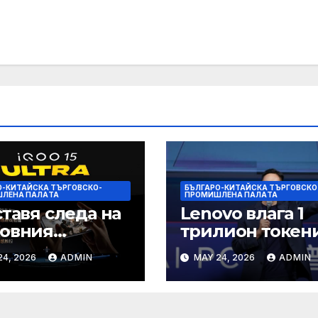
О-КИТАЙСКА ТЪРГОВСКО-
БЪЛГАРО-КИТАЙСКА ТЪРГОВСКО
ЛЕНА ПАЛAТА
ПРОМИШЛЕНА ПАЛAТА
ставя следа на
Lenovo влага 1
товния
трилион токен
ефонен пазар
изчислителна
24, 2026
ADMIN
MAY 24, 2026
ADMIN
мощност в AI
екосистемата