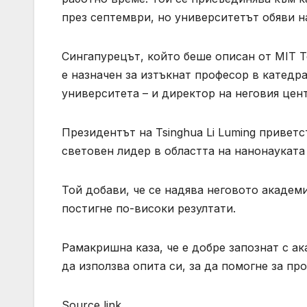
през септември, но университетът обяви н
Сингапурецът, който беше описан от MIT Te
е назначен за изтъкнат професор в катедра
университета – и директор на неговия цент
Президентът на Tsinghua Li Luming привет
световен лидер в областта на нанонауката
Той добави, че се надява неговото академ
постигне по-високи резултати.
Рамакришна каза, че е добре запознат с а
да използва опита си, за да помогне за п
Source link