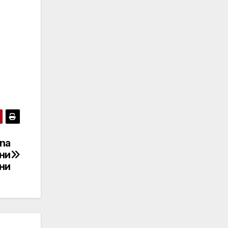
ina
ни
ни