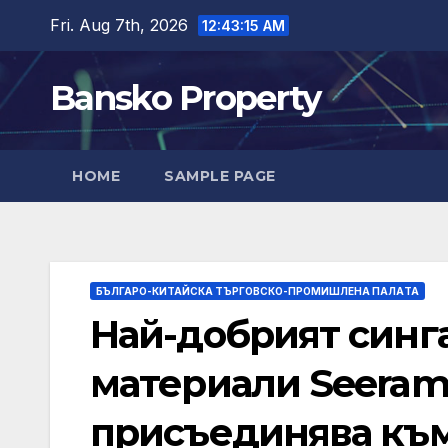
Skip
Fri. Aug 7th, 2026
12:43:16 AM
to
content
Bansko Property
HOME
SAMPLE PAGE
БЪЛГАРО-КИТАЙСКА ТЪРГОВСКО-ПРОМИШЛЕНА ПАЛAТА
Най-добрият синг
материали Seeram
присъединява към