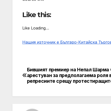
Like this:
Like Loading…
Нашия източник е Българо-Китайска Търг
Бившият премиер на Непал Шарма 
Post
арестуван за предполагаема роля 
navigation
репресиите срещу протестиращит