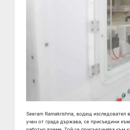
Seeram Ramakrishna, водещ изследовател 
учен от града държава, се присъедини къ
работно време. Той се присъединява към 