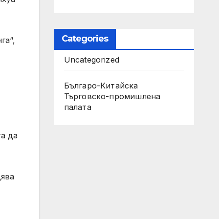
Categories
га“,
Uncategorized
Българо-Китайска
Търговско-промишлена
палaта
та да
дява