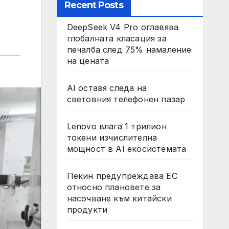
Recent Posts
DeepSeek V4 Pro оглавява
глобалната класация за
печалба след 75% намаление
на цената
AI оставя следа на
световния телефонен пазар
Lenovo влага 1 трилион
токени изчислителна
мощност в AI екосистемата
Пекин предупреждава ЕС
относно плановете за
насочване към китайски
продукти