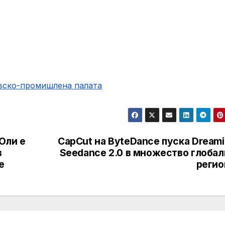
овско-промишлена палaта
Оли е
CapCut на ByteDance пуска Dream
в
Seedance 2.0 в множество глобал
е
регио