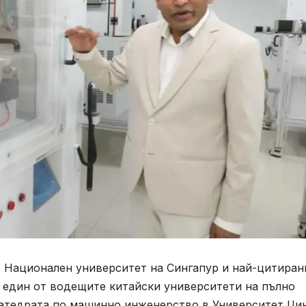
в Национален университет на Сингапур и най-цитиран
м един от водещите китайски университети на пълно
катедрата по машинно инженерство в Университет Ци