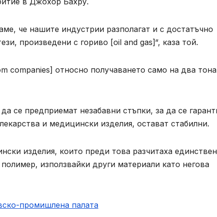
битие в Джохор Бахру.
аме, че нашите индустрии разполагат и с достатъчно
и, произведени с гориво [oil and gas]“, каза той.
om companies] относно получаването само на два тона
да се предприемат незабавни стъпки, за да се гарант
лекарства и медицински изделия, остават стабилни.
нски изделия, които преди това разчитаха единствен
 полимер, използвайки други материали като негова
овско-промишлена палaта