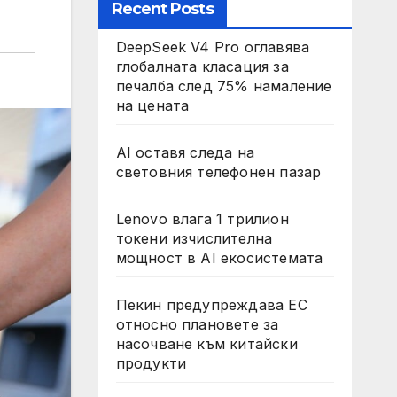
Recent Posts
DeepSeek V4 Pro оглавява
глобалната класация за
печалба след 75% намаление
на цената
AI оставя следа на
световния телефонен пазар
Lenovo влага 1 трилион
токени изчислителна
мощност в AI екосистемата
Пекин предупреждава ЕС
относно плановете за
насочване към китайски
продукти