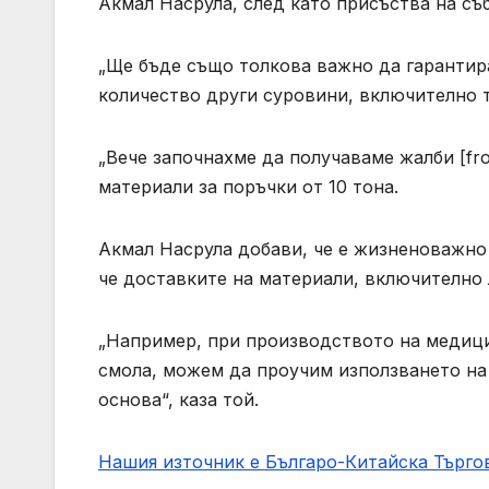
Акмал Насрула, след като присъства на съ
„Ще бъде също толкова важно да гарантир
количество други суровини, включително тез
„Вече започнахме да получаваме жалби [fr
материали за поръчки от 10 тона.
Акмал Насрула добави, че е жизненоважно 
че доставките на материали, включително 
„Например, при производството на медици
смола, можем да проучим използването на
основа“, каза той.
Нашия източник е Българо-Китайска Търг