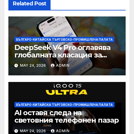
Related Post
БЪЛГАРО-КИТАЙСКА ТЪРГОВСКО-ПРОМИШЛЕНА ПАЛAТА
DeepSeek V4 Pro оглавява
глобалната класация за
печалба след 75%
MAY 24, 2026
ADMIN
намаление на цената
БЪЛГАРО-КИТАЙСКА ТЪРГОВСКО-ПРОМИШЛЕНА ПАЛAТА
AI оставя следа на
световния телефонен пазар
MAY 24, 2026
ADMIN