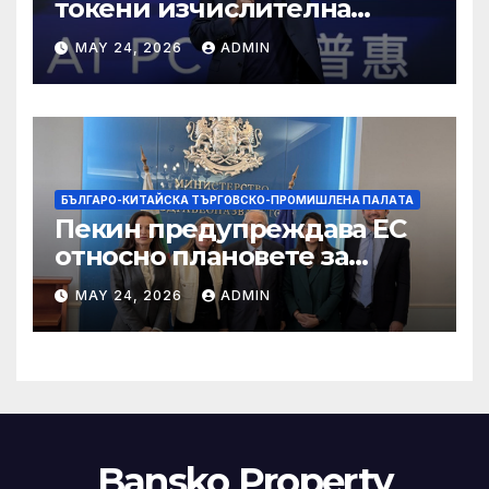
токени изчислителна
мощност в AI екосистемата
MAY 24, 2026
ADMIN
БЪЛГАРО-КИТАЙСКА ТЪРГОВСКО-ПРОМИШЛЕНА ПАЛAТА
Пекин предупреждава ЕС
относно плановете за
насочване към китайски
MAY 24, 2026
ADMIN
продукти
Bansko Property