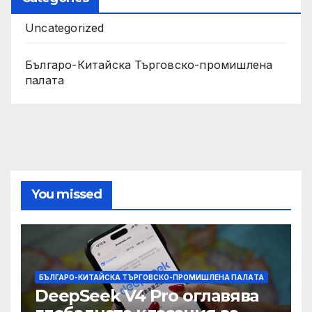
Uncategorized
Българо-Китайска Търговско-промишлена
палaта
You missed
БЪЛГАРО-КИТАЙСКА ТЪРГОВСКО-ПРОМИШЛЕНА ПАЛAТА
DeepSeek V4 Pro оглавява