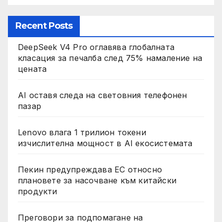
Recent Posts
DeepSeek V4 Pro оглавява глобалната
класация за печалба след 75% намаление на
цената
AI оставя следа на световния телефонен
пазар
Lenovo влага 1 трилион токени
изчислителна мощност в AI екосистемата
Пекин предупреждава ЕС относно
плановете за насочване към китайски
продукти
Преговори за подпомагане на