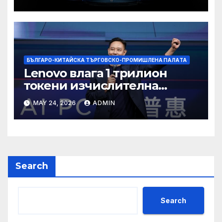
БЪЛГАРО-КИТАЙСКА ТЪРГОВСКО-ПРОМИШЛЕНА ПАЛAТА
Lenovo влага 1 трилион
токени изчислителна
мощност в AI екосистемата
MAY 24, 2026
ADMIN
Search
Search