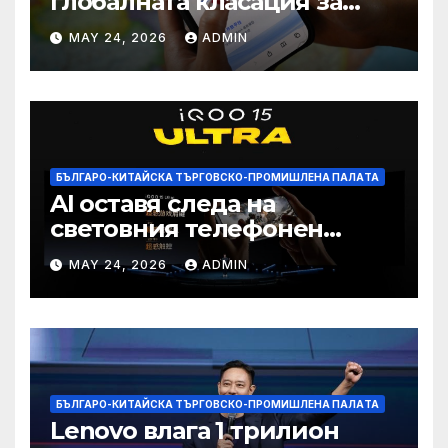
глобалната класация за
печалба след 75%
MAY 24, 2026
ADMIN
намаление на цената
БЪЛГАРО-КИТАЙСКА ТЪРГОВСКО-ПРОМИШЛЕНА ПАЛAТА
AI оставя следа на
световния телефонен
пазар
MAY 24, 2026
ADMIN
БЪЛГАРО-КИТАЙСКА ТЪРГОВСКО-ПРОМИШЛЕНА ПАЛAТА
Lenovo влага 1 трилион