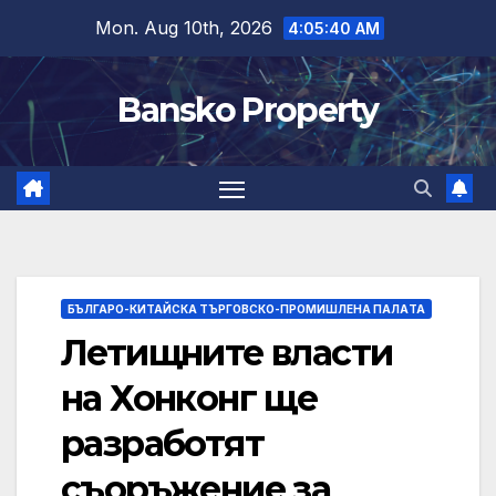
Skip
Mon. Aug 10th, 2026
4:05:41 AM
to
content
Bansko Property
БЪЛГАРО-КИТАЙСКА ТЪРГОВСКО-ПРОМИШЛЕНА ПАЛAТА
Летищните власти
на Хонконг ще
разработят
съоръжение за