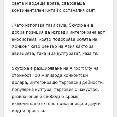
света и водеща врата, свързваща
континентален Китай с останалия свят.
„Като използва тази сила, Skytopia е в
добра позиция да изгради интегрирана арт
екосистема, която подобрява ролята на
Хонконг като център на Азия както за
авиацията, така и за културата“, каза тя.
Skytopia е разширяване на Airport City на
стойност 100 милиарда хонконгски
долара, интегриращо търговски дейности,
популярна култура, търговия с изкуство,
развлечения и свободно време,
включително яхтено пристанище и други
водни проекти.