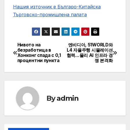
Нашия източник е Българо-Китайска
Търговско-промишлена палaта
Нивото на
엔비디아, 51WORLD와
Post
безработица в
L4 자율주행 시뮬레이션
Хонконг спада с 0,1
협력…물리 AI 인프라 경
navigation
процентни пункта
쟁 본격화
By
admin