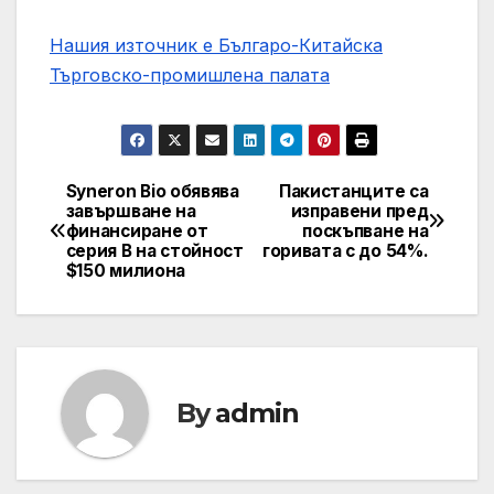
Нашия източник е Българо-Китайска
Търговско-промишлена палaта
Syneron Bio обявява
Пакистанците са
Post
завършване на
изправени пред
финансиране от
поскъпване на
navigation
серия B на стойност
горивата с до 54%.
$150 милиона
By
admin