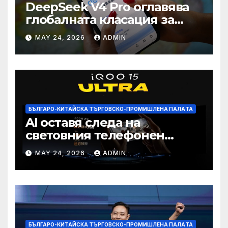
DeepSeek V4 Pro оглавява
глобалната класация за
печалба след 75%
MAY 24, 2026
ADMIN
намаление на цената
БЪЛГАРО-КИТАЙСКА ТЪРГОВСКО-ПРОМИШЛЕНА ПАЛAТА
AI оставя следа на
световния телефонен
пазар
MAY 24, 2026
ADMIN
БЪЛГАРО-КИТАЙСКА ТЪРГОВСКО-ПРОМИШЛЕНА ПАЛAТА