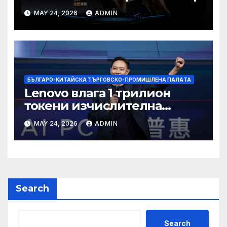
MAY 24, 2026
ADMIN
БЪЛГАРО-КИТАЙСКА ТЪРГОВСКО-ПРОМИШЛЕНА ПАЛAТА
Lenovo влага 1 трилион
токени изчислителна
мощност в AI екосистемата
MAY 24, 2026
ADMIN
Search
Search