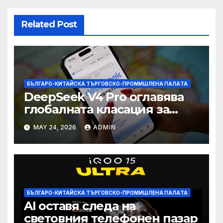
Related Post
БЪЛГАРО-КИТАЙСКА ТЪРГОВСКО-ПРОМИШЛЕНА ПАЛAТА
DeepSeek V4 Pro оглавява
глобалната класация за
печалба след 75%
MAY 24, 2026
ADMIN
намаление на цената
БЪЛГАРО-КИТАЙСКА ТЪРГОВСКО-ПРОМИШЛЕНА ПАЛAТА
AI оставя следа на
световния телефонен пазар