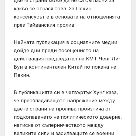
двете страни може да не са съгласни за
какво се отнася това. За Пекин
консенсусът е в основата на отношенията
през Тайванския пролив.
Нейната публикация в социалните медии
дойде дни преди посещението на
действащия председател на КМТ Ченг Ли-
Вун в континентален Китай по покана на
Пекин.
В публикацията си в четвъртък Хунг каза,
че преобладаващото напрежение между
двете страни на пролива произтича от
подкопаването на политическото доверие,
натиска от съперничеството между
великите сили и засилващите се военни