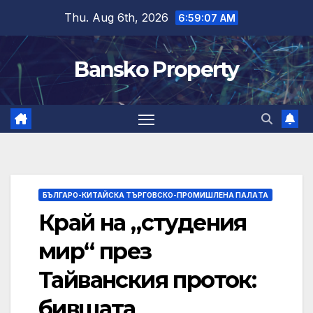
Skip
Thu. Aug 6th, 2026
6:59:08 AM
to
content
Bansko Property
БЪЛГАРО-КИТАЙСКА ТЪРГОВСКО-ПРОМИШЛЕНА ПАЛAТА
Край на „студения
мир“ през
Тайванския проток:
бившата