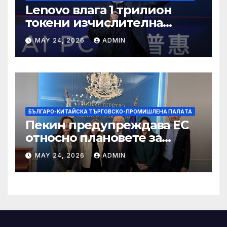
Lenovo влага 1 трилион
токени изчислителна
мощност в AI екосистемата
MAY 24, 2026
ADMIN
БЪЛГАРО-КИТАЙСКА ТЪРГОВСКО-ПРОМИШЛЕНА ПАЛAТА
Пекин предупреждава ЕС
относно плановете за
насочване към китайски
MAY 24, 2026
ADMIN
продукти