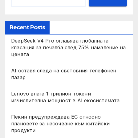
Recent Posts
DeepSeek V4 Pro оглавява глобалната
класация за печалба след 75% намаление на
цената
AI оставя следа на световния телефонен
пазар
Lenovo влага 1 трилион токени
изчислителна мощност в AI екосистемата
Пекин предупреждава ЕС относно
плановете за насочване към китайски
продукти