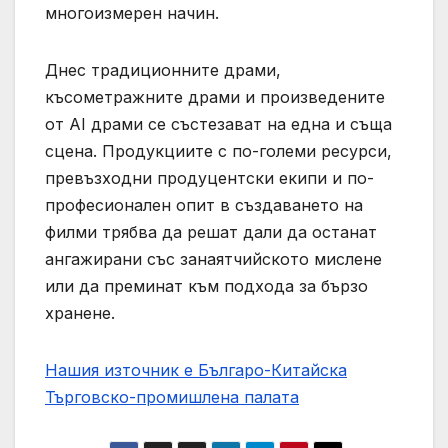
многоизмерен начин.
Днес традиционните драми,
късометражните драми и произведените
от AI драми се състезават на една и съща
сцена. Продукциите с по-големи ресурси,
превъзходни продуцентски екипи и по-
професионален опит в създаването на
филми трябва да решат дали да останат
ангажирани със занаятчийското мислене
или да преминат към подхода за бързо
хранене.
Нашия източник е Българо-Китайска
Търговско-промишлена палaта