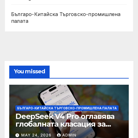
Българо-Китайска Търговско-промишлена
палaта
You missed
БЪЛГАРО-КИТАЙСКА ТЪРГОВСКО-ПРОМИШЛЕНА ПАЛAТА
DeepSeek V4 Pro оглавява
глобалната класация за
печалба след 75%
MAY 24, 2026
ADMIN