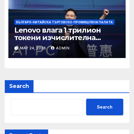
БЪЛГАРО-КИТАЙСКА ТЪРГОВСКО-ПРОМИШЛЕНА ПАЛAТА
Lenovo влага 1 трилион
токени изчислителна
мощност в AI екосистемата
MAY 24, 2026
ADMIN
Search
Search