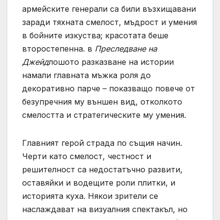
армейските генерали са били възхищавани
заради тяхната смелост, мъдрост и умения
в бойните изкуства; красотата беше
второстепенна. в
Преследване на
Джейд
лошото разказване на истории
намали главната мъжка роля до
декоративно парче – показващо повече от
безупречния му външен вид, отколкото
смелостта и стратегическите му умения.
Главният герой страда по същия начин.
Черти като смелост, честност и
решителност са недостатъчно развити,
оставяйки и водещите роли плитки, и
историята куха. Някои зрители се
наслаждават на визуалния спектакъл, но