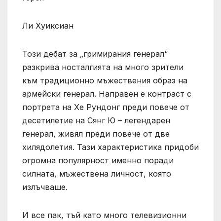
Ли Хуиксиан
Този дебат за „гримирания генерал“
разкрива носталгията на много зрители
към традиционно мъжествения образ на
армейски генерал. Направен е контраст с
портрета на Хе Рундонг преди повече от
десетилетие на Сянг Ю – легендарен
генерал, живял преди повече от две
хилядолетия. Тази характеристика придоби
огромна популярност именно поради
силната, мъжествена личност, която
излъчваше.
И все пак, тъй като много телевизионни