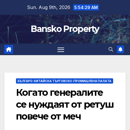
Skip
Sun. Aug 9th, 2026
5:54:30 AM
to
content
Bansko Property
БЪЛГАРО-КИТАЙСКА ТЪРГОВСКО-ПРОМИШЛЕНА ПАЛAТА
Когато генералите
се нуждаят от ретуш
повече от меч