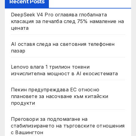
Recent Posts
DeepSeek V4 Pro оглавява глобалната
класация за печалба след 75% намаление на
цената
AI оставя следа на световния телефонен
пазар
Lenovo влага 1 трилион токени
изчислителна мощност в AI екосистемата
Пекин предупреждава ЕС относно
плановете за насочване към китайски
продукти
Преговори за подпомагане на
стабилизирането на търговските отношения
с Вашингтон