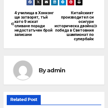
4 училища в Хонконг
Китайският
Post
ще затворят, тъй
производител си
като 9 искат
осигури
navigation
сливане поради
историческа двойна
недостатъчен брой
победа в Световния
записани
шампионат по
супербайк
By
admin
Related Post