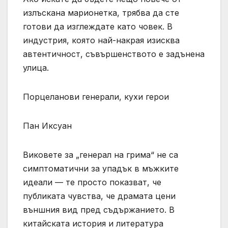
излъскана марионетка, трябва да сте
готови да изглеждате като човек. В
индустрия, която най-накрая изисква
автентичност, съвършенството е задънена
улица.
Порцеланови генерали, кухи герои
Пан Иксуан
Виковете за „генерал на грима“ не са
симптоматични за упадък в мъжките
идеали — те просто показват, че
публиката чувства, че драмата цени
външния вид пред съдържанието. В
китайската история и литература