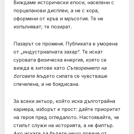
Виждаме исторически епоси, населени с
порцеланови дисплеи, а не с хора,
оформени от кръв и мръсотия. Те не
изпълняват; те позират.
Пазарът се променя. Публиката е уморена
от „индустриалната захар“. Те искат
суровата физическа енергия, която се
вижда в хитове като
Сътворението на
боговете I
където силата се чувстваше
спечелена, а не боядисана.
За всеки актьор, който иска дълготрайна
кариера, изборът е прост: дайте приоритет
на героя пред огледалото. Настоявайте, че
стилът служи на историята, а не филтър.
Ако искате да бъдете нещо повече от