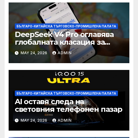
БЪЛГАРО-КИТАЙСКА ТЪРГОВСКО-ПРОМИШЛЕНА ПАЛAТА
DeepSeek V4 Pro оглавява
глобалната класация за
печалба след 75%
MAY 24, 2026
ADMIN
намаление на цената
БЪЛГАРО-КИТАЙСКА ТЪРГОВСКО-ПРОМИШЛЕНА ПАЛAТА
AI оставя следа на
световния телефонен пазар
MAY 24, 2026
ADMIN