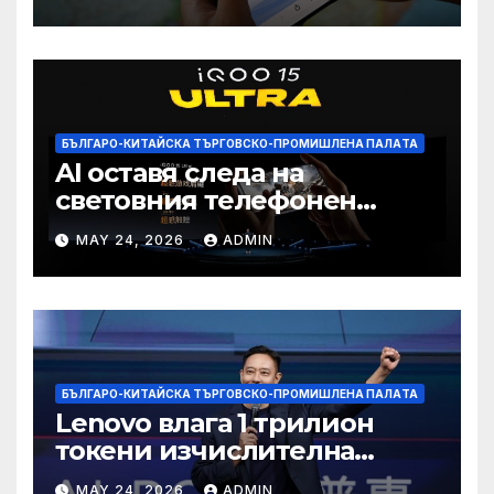
намаление на цената
БЪЛГАРО-КИТАЙСКА ТЪРГОВСКО-ПРОМИШЛЕНА ПАЛAТА
AI оставя следа на
световния телефонен
пазар
MAY 24, 2026
ADMIN
БЪЛГАРО-КИТАЙСКА ТЪРГОВСКО-ПРОМИШЛЕНА ПАЛAТА
Lenovo влага 1 трилион
токени изчислителна
мощност в AI екосистемата
MAY 24, 2026
ADMIN