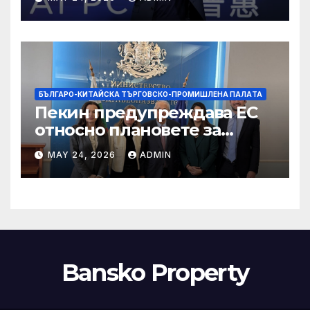
БЪЛГАРО-КИТАЙСКА ТЪРГОВСКО-ПРОМИШЛЕНА ПАЛAТА
Пекин предупреждава ЕС
относно плановете за
насочване към китайски
MAY 24, 2026
ADMIN
продукти
Bansko Property