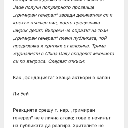
Jade получи популярното прозвище
„гримиран генерал“ заради деликатния си и
крехък външен вид, което предизвика
широк дебат. Въпреки че образът на този
„гримиран генерал“ плени публиката, той
предизвика и критики от мнозина. Трима
журналисти с China Daily споделят мнението
си по въпроса. Следват откъси:
Как „фондацията“ хваща актьори в капан
Ли Уей
Реакцията срещу т. нар. „гримиран
генерал“ не е лична атака; това е начинът
на публиката да реагира. Зрителите не