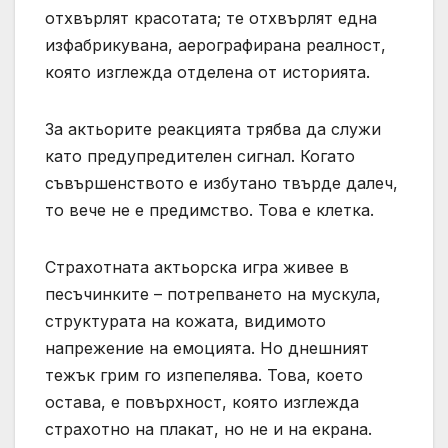
отхвърлят красотата; те отхвърлят една
изфабрикувана, аерографирана реалност,
която изглежда отделена от историята.
За актьорите реакцията трябва да служи
като предупредителен сигнал. Когато
съвършенството е избутано твърде далеч,
то вече не е предимство. Това е клетка.
Страхотната актьорска игра живее в
песъчинките – потрепването на мускула,
структурата на кожата, видимото
напрежение на емоцията. Но днешният
тежък грим го изпепелява. Това, което
остава, е повърхност, която изглежда
страхотно на плакат, но не и на екрана.