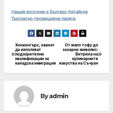
Нашия източник е Българо-Китайска
Търговско-промишлена палaта
Хонконгърс, хванат
От мапо тофу до
Post
да използват
захарна живопис:
подозрителни
Витрина на
navigation
квалификации за
кулинарните
канадска имиграция
изкуства на Съчуан
By
admin