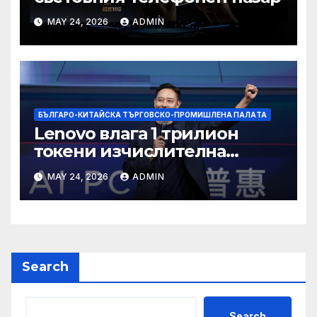
MAY 24, 2026
ADMIN
БЪЛГАРО-КИТАЙСКА ТЪРГОВСКО-ПРОМИШЛЕНА ПАЛAТА
Lenovo влага 1 трилион
токени изчислителна
мощност в AI екосистемата
MAY 24, 2026
ADMIN
Search
Search