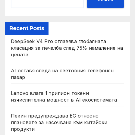
Recent Posts
DeepSeek V4 Pro оглавява глобалната
класация за печалба след 75% намаление на
цената
AI оставя следа на световния телефонен
пазар
Lenovo влага 1 трилион токени
изчислителна мощност в AI екосистемата
Пекин предупреждава ЕС относно
плановете за насочване към китайски
продукти