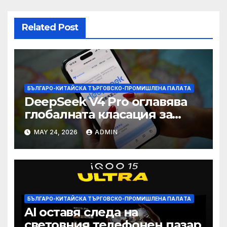
Related Post
БЪЛГАРО-КИТАЙСКА ТЪРГОВСКО-ПРОМИШЛЕНА ПАЛAТА
DeepSeek V4 Pro оглавява
глобалната класация за
печалба след 75%
MAY 24, 2026
ADMIN
намаление на цената
БЪЛГАРО-КИТАЙСКА ТЪРГОВСКО-ПРОМИШЛЕНА ПАЛAТА
AI оставя следа на
световния телефонен пазар