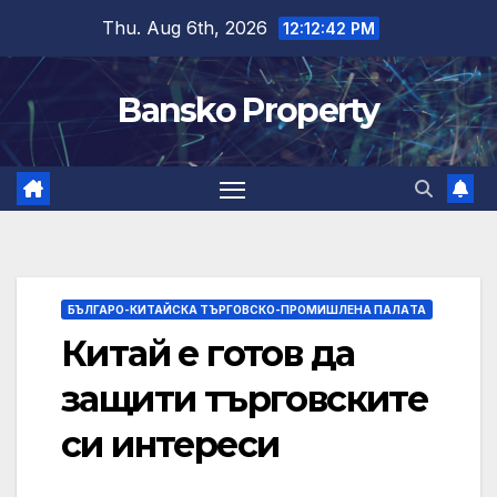
Skip
Thu. Aug 6th, 2026
12:12:43 PM
to
content
Bansko Property
БЪЛГАРО-КИТАЙСКА ТЪРГОВСКО-ПРОМИШЛЕНА ПАЛAТА
Китай е готов да
защити търговските
си интереси