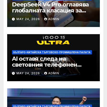
DeepSeek V4 Pro оглавява
глобалната класация за
печалба след 75%
MAY 24, 2026
ADMIN
намаление на цената
БЪЛГАРО-КИТАЙСКА ТЪРГОВСКО-ПРОМИШЛЕНА ПАЛAТА
AI оставя следа на
световния телефонен
пазар
MAY 24, 2026
ADMIN
БЪЛГАРО-КИТАЙСКА ТЪРГОВСКО-ПРОМИШЛЕНА ПАЛAТА