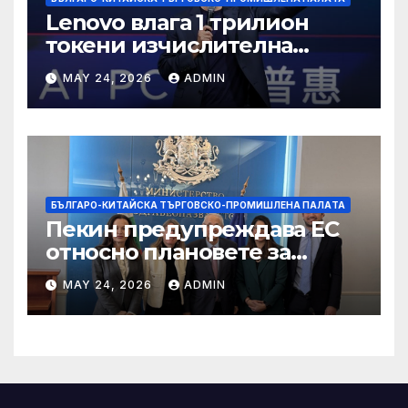
Lenovo влага 1 трилион
токени изчислителна
мощност в AI екосистемата
MAY 24, 2026
ADMIN
БЪЛГАРО-КИТАЙСКА ТЪРГОВСКО-ПРОМИШЛЕНА ПАЛAТА
Пекин предупреждава ЕС
относно плановете за
насочване към китайски
MAY 24, 2026
ADMIN
продукти