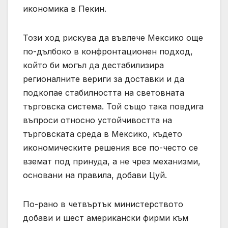
икономика в Пекин.
Този ход рискува да въвлече Мексико още
по-дълбоко в конфронтационен подход,
който би могъл да дестабилизира
регионалните вериги за доставки и да
подкопае стабилността на световната
търговска система. Той също така повдига
въпроси относно устойчивостта на
търговската среда в Мексико, където
икономическите решения все по-често се
вземат под принуда, а не чрез механизми,
основани на правила, добави Цуй.
По-рано в четвъртък министерството
добави и шест американски фирми към