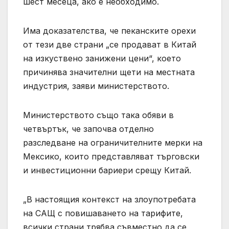
шест месеца, ако е необходимо.
Има доказателства, че пеканските орехи
от тези две страни „се продават в Китай
на изкуствено занижени цени“, което
причинява значителни щети на местната
индустрия, заяви министерството.
Министерството също така обяви в
четвъртък, че започва отделно
разследване на ограничителните мерки на
Мексико, които представляват търговски
и инвестиционни бариери срещу Китай.
„В настоящия контекст на злоупотребата
на САЩ с повишаването на тарифите,
всички страни трябва съвместно да се