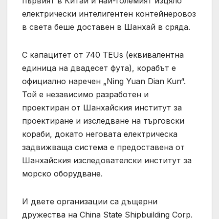
първият в Китай и най-големият изцяло
електрически интелигентен контейнеровоз
в света беше доставен в Шанхай в сряда.
С капацитет от 740 TEUs (еквивалентна
единица на двадесет фута), корабът е
официално наречен „Ning Yuan Dian Kun“.
Той е независимо разработен и
проектиран от Шанхайския институт за
проектиране и изследване на търговски
кораби, докато неговата електрическа
задвижваща система е предоставена от
Шанхайския изследователски институт за
морско оборудване.
И двете организации са дъщерни
дружества на China State Shipbuilding Corp.