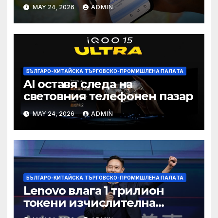
печалба след 75%
MAY 24, 2026
ADMIN
намаление на цената
БЪЛГАРО-КИТАЙСКА ТЪРГОВСКО-ПРОМИШЛЕНА ПАЛAТА
AI оставя следа на
световния телефонен пазар
MAY 24, 2026
ADMIN
БЪЛГАРО-КИТАЙСКА ТЪРГОВСКО-ПРОМИШЛЕНА ПАЛAТА
Lenovo влага 1 трилион
токени изчислителна
мощност в AI екосистемата