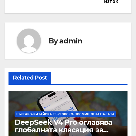
изток
By
admin
Related Post
БЪЛГАРО-КИТАЙСКА ТЪРГОВСКО-ПРОМИШЛЕНА ПАЛAТА
DeepSeek V4 Pro оглавява
глобалната класация за