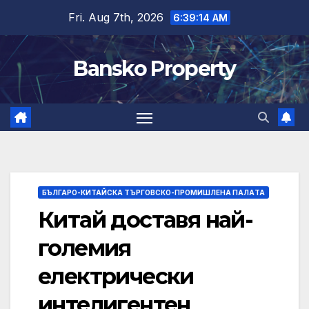
Skip
Fri. Aug 7th, 2026
6:39:15 AM
to
content
Bansko Property
БЪЛГАРО-КИТАЙСКА ТЪРГОВСКО-ПРОМИШЛЕНА ПАЛAТА
Китай доставя най-
големия
електрически
интелигентен