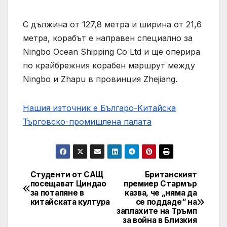
С дължина от 127,8 метра и ширина от 21,6
метра, корабът е направен специално за
Ningbo Ocean Shipping Co Ltd и ще оперира
по крайбрежния корабен маршрут между
Ningbo и Zhapu в провинция Zhejiang.
Нашия източник е Българо-Китайска
Търговско-промишлена палaта
Студенти от САЩ
Британският
Post
посещават Циндао
премиер Стармър
за потапяне в
казва, че „няма да
navigation
китайската култура
се поддаде“ на
заплахите на Тръмп
за война в Близкия