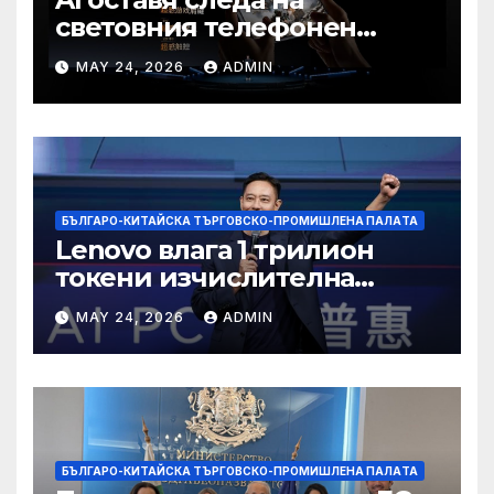
световния телефонен
пазар
MAY 24, 2026
ADMIN
БЪЛГАРО-КИТАЙСКА ТЪРГОВСКО-ПРОМИШЛЕНА ПАЛAТА
Lenovo влага 1 трилион
токени изчислителна
мощност в AI екосистемата
MAY 24, 2026
ADMIN
БЪЛГАРО-КИТАЙСКА ТЪРГОВСКО-ПРОМИШЛЕНА ПАЛAТА