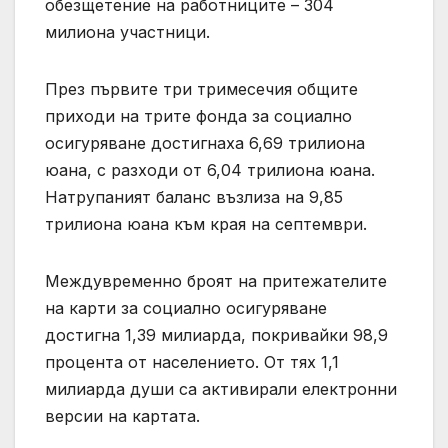
обезщетение на работниците – 304
милиона участници.
През първите три тримесечия общите
приходи на трите фонда за социално
осигуряване достигнаха 6,69 трилиона
юана, с разходи от 6,04 трилиона юана.
Натрупаният баланс възлиза на 9,85
трилиона юана към края на септември.
Междувременно броят на притежателите
на карти за социално осигуряване
достигна 1,39 милиарда, покривайки 98,9
процента от населението. От тях 1,1
милиарда души са активирали електронни
версии на картата.