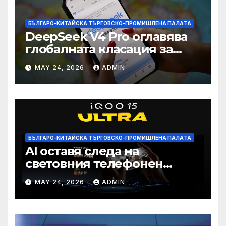
БЪЛГАРО-КИТАЙСКА ТЪРГОВСКО-ПРОМИШЛЕНА ПАЛAТА
DeepSeek V4 Pro оглавява
глобалната класация за
печалба след 75%
MAY 24, 2026
ADMIN
намаление на цената
БЪЛГАРО-КИТАЙСКА ТЪРГОВСКО-ПРОМИШЛЕНА ПАЛAТА
AI оставя следа на
световния телефонен
пазар
MAY 24, 2026
ADMIN