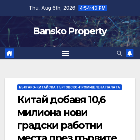
Skip
Thu. Aug 6th, 2026
4:54:41 PM
to
content
Bansko Property
БЪЛГАРО-КИТАЙСКА ТЪРГОВСКО-ПРОМИШЛЕНА ПАЛAТА
Китай добавя 10,6
милиона нови
градски работни
места през първите