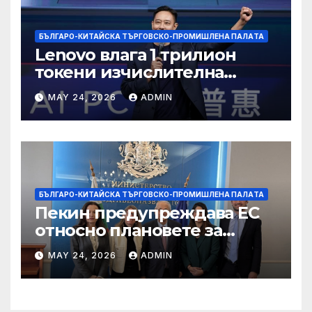
БЪЛГАРО-КИТАЙСКА ТЪРГОВСКО-ПРОМИШЛЕНА ПАЛAТА
Lenovo влага 1 трилион
токени изчислителна
мощност в AI екосистемата
MAY 24, 2026
ADMIN
БЪЛГАРО-КИТАЙСКА ТЪРГОВСКО-ПРОМИШЛЕНА ПАЛAТА
Пекин предупреждава ЕС
относно плановете за
насочване към китайски
MAY 24, 2026
ADMIN
продукти