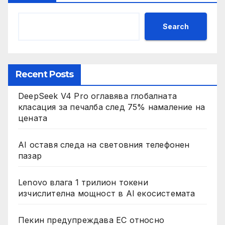
Search
Recent Posts
DeepSeek V4 Pro оглавява глобалната
класация за печалба след 75% намаление на
цената
AI оставя следа на световния телефонен
пазар
Lenovo влага 1 трилион токени
изчислителна мощност в AI екосистемата
Пекин предупреждава ЕС относно