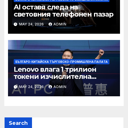
AI оставя следа на
световния телефонен пазар
MAY 24, 2026
ADMIN
БЪЛГАРО-КИТАЙСКА ТЪРГОВСКО-ПРОМИШЛЕНА ПАЛAТА
Lenovo влага 1 трилион
токени изчислителна
мощност в AI екосистемата
MAY 24, 2026
ADMIN
Search