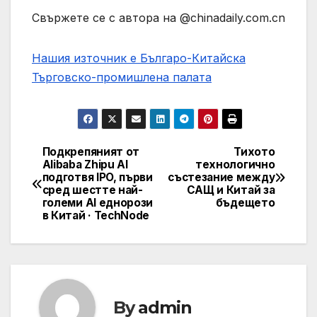
Свържете се с автора на @chinadaily.com.cn
Нашия източник е Българо-Китайска
Търговско-промишлена палaта
Подкрепяният от
Тихото
Post
Alibaba Zhipu AI
технологично
подготвя IPO, първи
състезание между
navigation
сред шестте най-
САЩ и Китай за
големи AI еднорози
бъдещето
в Китай · TechNode
By
admin