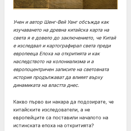
Учен и автор
Шенг-Вей Уанг
обсъжда как
изучаването на древна китайска карта на
света я е довело до заключението, че Китай
е изследвал и картографирал света преди
европееца
Епоха на откритията
и как
наследството на колониализма и a
европоцентричен
записите на световната
история продължават да влияят върху
динамиката на властта днес.
Какво първо ви накара да подозирате, че
китайските изследователи, а не
европейците са поставили началото на
истинската епоха на откритията?