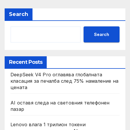
Search
Search
Recent Posts
DeepSeek V4 Pro оглавява глобалната
класация за печалба след 75% намаление на
цената
AI оставя следа на световния телефонен
пазар
Lenovo влага 1 трилион токени