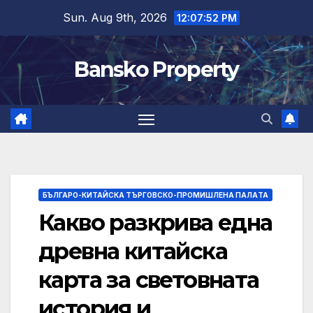
Skip
Sun. Aug 9th, 2026
12:07:53 PM
to
content
Bansko Property
БЪЛГАРО-КИТАЙСКА ТЪРГОВСКО-ПРОМИШЛЕНА ПАЛAТА
Какво разкрива една
древна китайска
карта за световната
история и