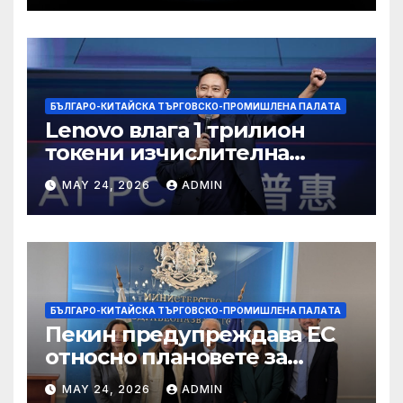
БЪЛГАРО-КИТАЙСКА ТЪРГОВСКО-ПРОМИШЛЕНА ПАЛAТА
Lenovo влага 1 трилион
токени изчислителна
мощност в AI екосистемата
MAY 24, 2026
ADMIN
БЪЛГАРО-КИТАЙСКА ТЪРГОВСКО-ПРОМИШЛЕНА ПАЛAТА
Пекин предупреждава ЕС
относно плановете за
насочване към китайски
MAY 24, 2026
ADMIN
продукти