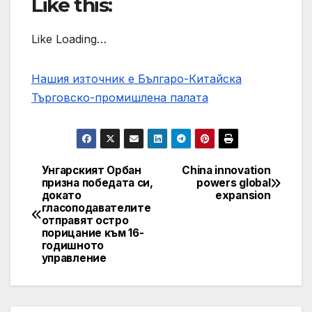
Like this:
Like Loading…
Нашия източник е Българо-Китайска
Търговско-промишлена палaта
Унгарският Орбан
China innovation
Post
призна победата си,
powers global
докато
expansion
navigation
гласоподавателите
отправят остро
порицание към 16-
годишното
управление