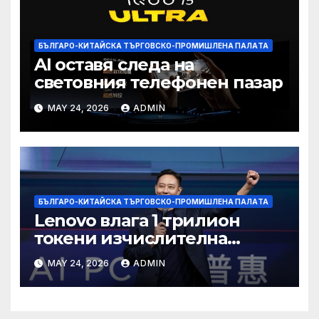
БЪЛГАРО-КИТАЙСКА ТЪРГОВСКО-ПРОМИШЛЕНА ПАЛAТА
AI оставя следа на
световния телефонен пазар
MAY 24, 2026
ADMIN
БЪЛГАРО-КИТАЙСКА ТЪРГОВСКО-ПРОМИШЛЕНА ПАЛAТА
Lenovo влага 1 трилион
токени изчислителна
мощност в AI екосистемата
MAY 24, 2026
ADMIN