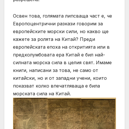
Освен това, голямата липсваща част е, че
Европоцентрични разкази говорим за
европейските морски сили, но какво ще
кажете за ролята на Китай? Преди
европейската епоха на откритията или в
предколумбовата ера Китай е бил най-
силната морска сила в целия свят. Имаме
книги, написани за това, не само от
китайски, но и от западни учени, които
показват колко впечатляваща е била
морската сила на Китай.