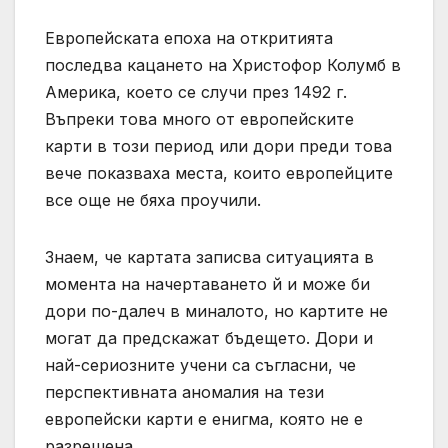
Европейската епоха на откритията
последва кацането на Христофор Колумб в
Америка, което се случи през 1492 г.
Въпреки това много от европейските
карти в този период или дори преди това
вече показваха места, които европейците
все още не бяха проучили.
Знаем, че картата записва ситуацията в
момента на начертаването й и може би
дори по-далеч в миналото, но картите не
могат да предскажат бъдещето. Дори и
най-сериозните учени са съгласни, че
перспективната аномалия на тези
европейски карти е енигма, която не е
разрешена.