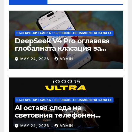
БЪЛГАРО-КИТАЙСКА ТЪРГОВСКО-ПРОМИШЛЕНА ПАЛAТА
DeepSeek V4 Pro оглавява
глобалната класация за
печалба след 75%
MAY 24, 2026
ADMIN
намаление на цената
БЪЛГАРО-КИТАЙСКА ТЪРГОВСКО-ПРОМИШЛЕНА ПАЛAТА
AI оставя следа на
световния телефонен
пазар
MAY 24, 2026
ADMIN