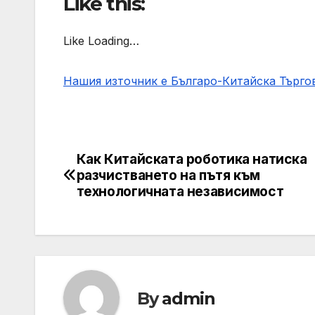
Like this:
Like Loading…
Нашия източник е Българо-Китайска Търг
Как Китайската роботика натиска
Post
разчистването на пътя към
navigation
технологичната независимост
By
admin