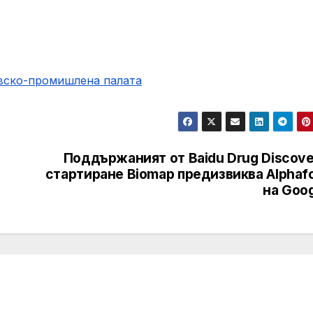
овско-промишлена палaта
Поддържаният от Baidu Drug Discove
стартиране Biomap предизвиква Alphaf
на Goo