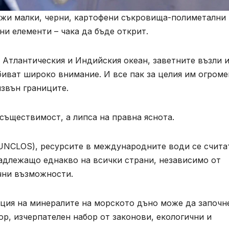
ежи малки, черни, картофени съкровища-полиметални
ни елементи – чака да бъде открит.
 Атлантическия и Индийския океан, заветните възли 
иват широко внимание. И все пак за целия им огроме
извън границите.
съществимост, а липса на правна яснота.
UNCLOS), ресурсите в международните води се счита
адлежащо еднакво на всички страни, независимо от
чни възможности.
ация на минералите на морското дъно може да започн
ор, изчерпателен набор от законови, екологични и