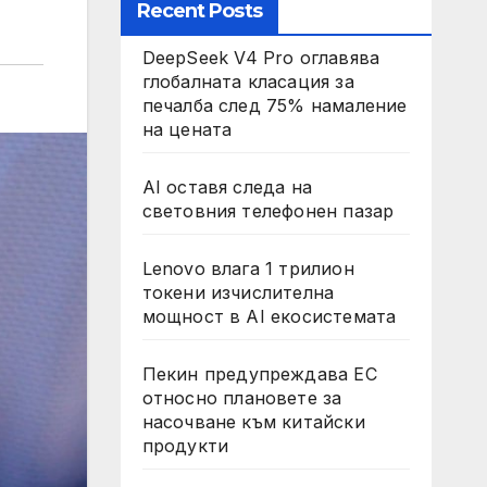
Recent Posts
DeepSeek V4 Pro оглавява
глобалната класация за
печалба след 75% намаление
на цената
AI оставя следа на
световния телефонен пазар
Lenovo влага 1 трилион
токени изчислителна
мощност в AI екосистемата
Пекин предупреждава ЕС
относно плановете за
насочване към китайски
продукти