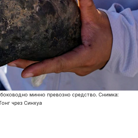
лбоководно минно превозно средство. Снимка:
онг чрез Синхуа