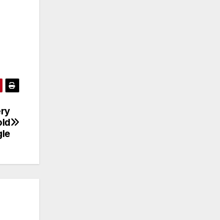
ry
old
gle