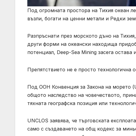
Под огромната простора на Тихия океан л
възли, богати на ценни метали и Редки зем
Разпръснати през морското дъно на Тихия,
други форми на океански находища придоб
потенциал, Deep-Sea Mining засега остава 
Препятствието не е просто технологична о
Под ООН Конвенция за Закона на морето (
общото наследство на човечеството, прин
тяхната географска позиция или технологи
UNCLOS заявява, че търговската експлоат
само с създаването на общ кодекс за минь