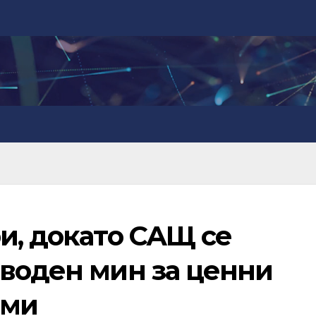
и, докато САЩ се
оводен мин за ценни
еми