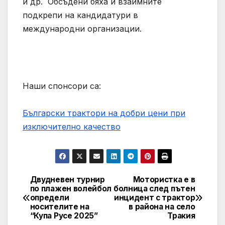
и др. Обсъдени бяха и взаимните
подкрепи на кандидатури в
международни организации.
Наши спонсори са:
Български трактори на добри цени при
изключително качество
Двудневен турнир
Мотористка е в
Post
по плажен волейбол
болница след пътен
определи
инцидент с трактор
navigation
носителите на
в района на село
“Купа Русе 2025”
Тракия