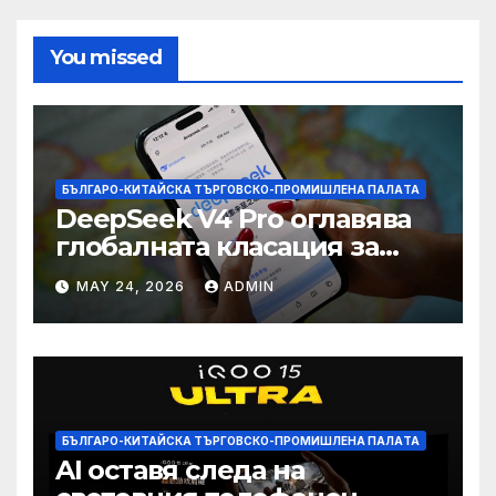
You missed
БЪЛГАРО-КИТАЙСКА ТЪРГОВСКО-ПРОМИШЛЕНА ПАЛAТА
DeepSeek V4 Pro оглавява
глобалната класация за
печалба след 75%
MAY 24, 2026
ADMIN
намаление на цената
БЪЛГАРО-КИТАЙСКА ТЪРГОВСКО-ПРОМИШЛЕНА ПАЛAТА
AI оставя следа на