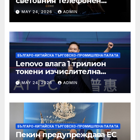
световния телефонен
пазар
MAY 24, 2026
ADMIN
БЪЛГАРО-КИТАЙСКА ТЪРГОВСКО-ПРОМИШЛЕНА ПАЛAТА
Lenovo влага 1 трилион
токени изчислителна
мощност в AI екосистемата
MAY 24, 2026
ADMIN
БЪЛГАРО-КИТАЙСКА ТЪРГОВСКО-ПРОМИШЛЕНА ПАЛAТА
Пекин предупреждава ЕС