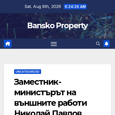
Skip
Sat. Aug 8th, 2026
6:24:26 AM
to
content
Bansko Property
UNCATEGORIZED
Заместник-
министърът на
външните работи
Николай Павлов