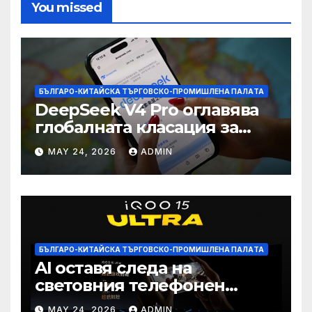
You missed
БЪЛГАРО-КИТАЙСКА ТЪРГОВСКО-ПРОМИШЛЕНА ПАЛAТА
DeepSeek V4 Pro оглавява
глобалната класация за
печалба след 75%
MAY 24, 2026
ADMIN
намаление на цената
БЪЛГАРО-КИТАЙСКА ТЪРГОВСКО-ПРОМИШЛЕНА ПАЛAТА
AI оставя следа на
световния телефонен
пазар
MAY 24, 2026
ADMIN