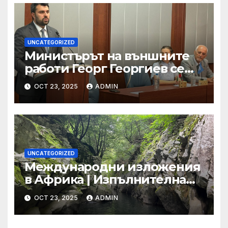
UNCATEGORIZED
Министърът на външните
работи Георг Георгиев се
срещна с младежи по
OCT 23, 2025
ADMIN
повод 80-годишнината от
подписването на Устава на
ООН
UNCATEGORIZED
Международни изложения
в Африка | Изпълнителна
агенция за насърчаване на
OCT 23, 2025
ADMIN
малките и средните
предприятия