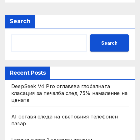
Search
Search
Recent Posts
DeepSeek V4 Pro оглавява глобалната
класация за печалба след 75% намаление на
цената
AI оставя следа на световния телефонен
пазар