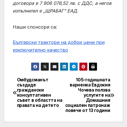
договора е 7 906 076,52 лв. с ДДС, а негов
изпълнител е „ЩРАБАГ“ ЕАД.
Наши спонсори са:
Български трактори на добри цени при
изключително качество
Омбудсманът
105-годишната
Post
създаде
варненка Евдокия
граждански
Чочева ползва
navigation
консултативен
услугите на
съвет в областта на
Домашния
правата на детето
социален патронаж
повече от 13 години