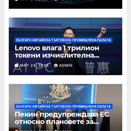
БЪЛГАРО-КИТАЙСКА ТЪРГОВСКО-ПРОМИШЛЕНА ПАЛAТА
Lenovo влага 1 трилион
токени изчислителна
мощност в AI екосистемата
MAY 24, 2026
ADMIN
БЪЛГАРО-КИТАЙСКА ТЪРГОВСКО-ПРОМИШЛЕНА ПАЛAТА
Пекин предупреждава ЕС
относно плановете за
насочване към китайски