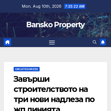
Skip
Mon. Aug 10th, 2026
7:25:23 AM
to
content
Bansko Property
UNCATEGORIZED
Завърши
строителството на
три нови надлеза по
жп линията