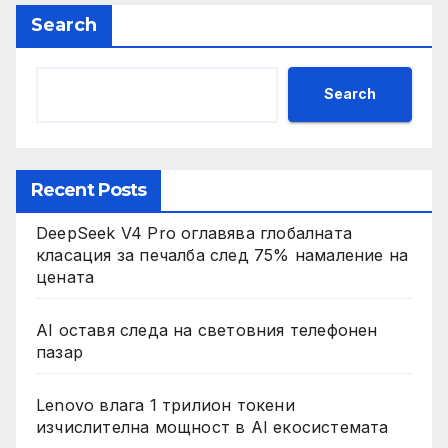
Search
Search
Recent Posts
DeepSeek V4 Pro оглавява глобалната
класация за печалба след 75% намаление на
цената
AI оставя следа на световния телефонен
пазар
Lenovo влага 1 трилион токени
изчислителна мощност в AI екосистемата