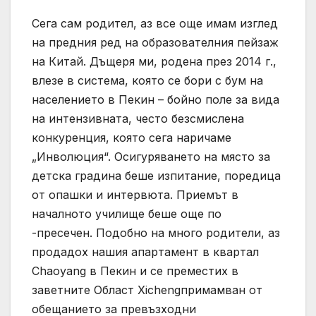
Сега сам родител, аз все още имам изглед
на предния ред на образователния пейзаж
на Китай. Дъщеря ми, родена през 2014 г.,
влезе в система, която се бори с бум на
населението в Пекин – бойно поле за вида
на интензивната, често безсмислена
конкуренция, която сега наричаме
„Инволюция“. Осигуряването на място за
детска градина беше изпитание, поредица
от опашки и интервюта. Приемът в
началното училище беше още по
-пресечен. Подобно на много родители, аз
продадох нашия апартамент в квартал
Chaoyang в Пекин и се преместих в
заветните Област Xichengпримамван от
обещанието за превъзходни