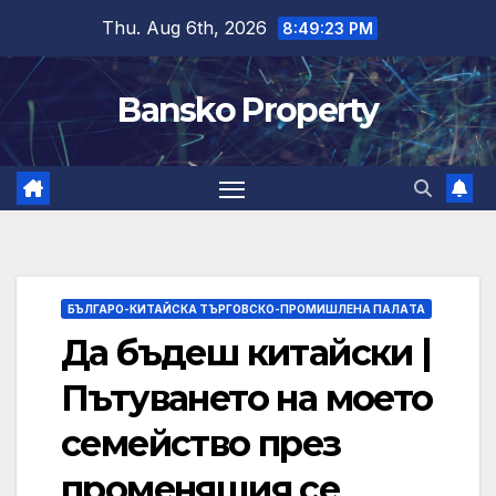
Skip
Thu. Aug 6th, 2026
8:49:24 PM
to
content
Bansko Property
БЪЛГАРО-КИТАЙСКА ТЪРГОВСКО-ПРОМИШЛЕНА ПАЛAТА
Да бъдеш китайски |
Пътуването на моето
семейство през
променящия се