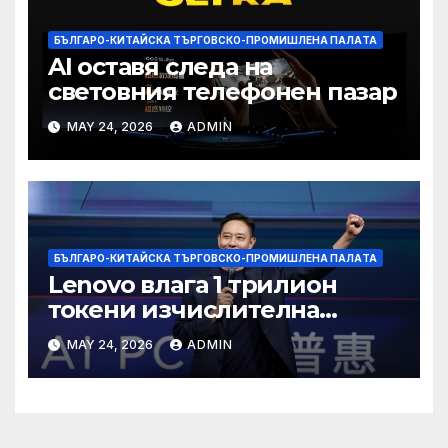
БЪЛГАРО-КИТАЙСКА ТЪРГОВСКО-ПРОМИШЛЕНА ПАЛAТА
AI оставя следа на
световния телефонен пазар
MAY 24, 2026
ADMIN
БЪЛГАРО-КИТАЙСКА ТЪРГОВСКО-ПРОМИШЛЕНА ПАЛAТА
Lenovo влага 1 трилион
токени изчислителна
мощност в AI екосистемата
MAY 24, 2026
ADMIN