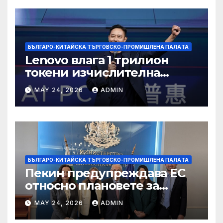
БЪЛГАРО-КИТАЙСКА ТЪРГОВСКО-ПРОМИШЛЕНА ПАЛAТА
Lenovo влага 1 трилион
токени изчислителна
мощност в AI екосистемата
MAY 24, 2026
ADMIN
БЪЛГАРО-КИТАЙСКА ТЪРГОВСКО-ПРОМИШЛЕНА ПАЛAТА
Пекин предупреждава ЕС
относно плановете за
насочване към китайски
MAY 24, 2026
ADMIN
продукти