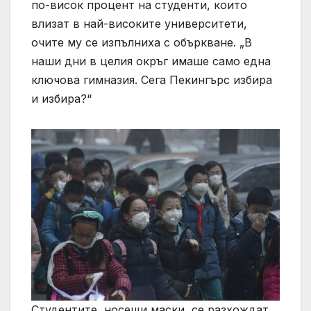
по-висок процент на студенти, които
влизат в най-високите университети,
очите му се изпълниха с объркване. „В
наши дни в целия окръг имаше само една
ключова гимназия. Сега Пекингърс избира
и избира?“
Студентите, носещи маски, се разхождат