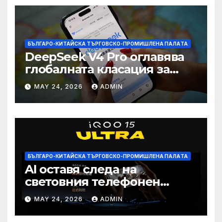
БЪЛГАРО-КИТАЙСКА ТЪРГОВСКО-ПРОМИШЛЕНА ПАЛAТА
DeepSeek V4 Pro оглавява
глобалната класация за
печалба след 75%
MAY 24, 2026
ADMIN
намаление на цената
БЪЛГАРО-КИТАЙСКА ТЪРГОВСКО-ПРОМИШЛЕНА ПАЛAТА
AI оставя следа на
световния телефонен
пазар
MAY 24, 2026
ADMIN