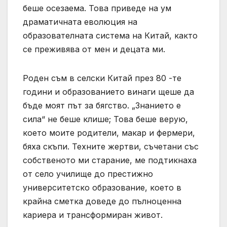
беше осезаема. Това приведе на ум
драматичната еволюция на
образователната система на Китай, както
се преживява от мен и децата ми.
Роден съм в селски Китай през 80 -те
години и образованието винаги щеше да
бъде моят път за бягство. „Знанието е
сила“ не беше клише; Това беше верую,
което моите родители, макар и фермери,
бяха скъпи. Техните жертви, съчетани със
собственото ми старание, ме подтикнаха
от село училище до престижно
университетско образование, което в
крайна сметка доведе до пълноценна
кариера и трансформиран живот.