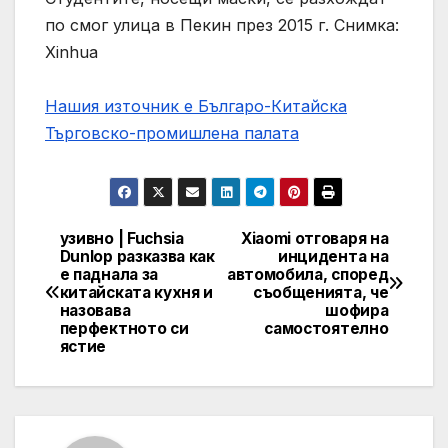
по смог улица в Пекин през 2015 г. Снимка:
Xinhua
Нашия източник е Българо-Китайска
Търговско-промишлена палaта
узивно | Fuchsia
Xiaomi отговаря на
Post
Dunlop разказва как
инцидента на
е паднала за
автомобила, според
navigation
китайската кухня и
съобщенията, че
назовава
шофира
перфектното си
самостоятелно
ястие