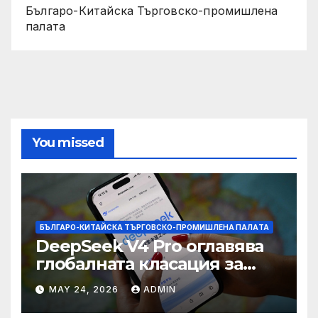
Българо-Китайска Търговско-промишлена
палaта
You missed
БЪЛГАРО-КИТАЙСКА ТЪРГОВСКО-ПРОМИШЛЕНА ПАЛAТА
DeepSeek V4 Pro оглавява
глобалната класация за
печалба след 75%
MAY 24, 2026
ADMIN
намаление на цената