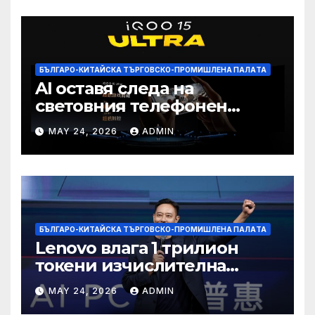
БЪЛГАРО-КИТАЙСКА ТЪРГОВСКО-ПРОМИШЛЕНА ПАЛAТА
AI оставя следа на
световния телефонен
пазар
MAY 24, 2026
ADMIN
БЪЛГАРО-КИТАЙСКА ТЪРГОВСКО-ПРОМИШЛЕНА ПАЛAТА
Lenovo влага 1 трилион
токени изчислителна
мощност в AI екосистемата
MAY 24, 2026
ADMIN