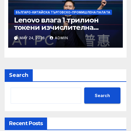
БЪЛГАРО-КИТАЙСКА ТЪРГОВСКО-ПРОМИШЛЕНА ПАЛAТА
Lenovo влага 1 трилион
токени изчислителна
мощност в AI екосистемата
MAY 24, 2026
ADMIN
Search
Search
Recent Posts