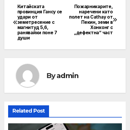
Китайската
Пожарникарите,
Post
провинция Гансу се
наречени като
удари от
полет на Cathay от
navigation
земетресение с
Пекин, земи в
магнитуд 5,6,
Хонконг с
ранявайки поне 7
„дефектна“ част
души
By
admin
Related Post