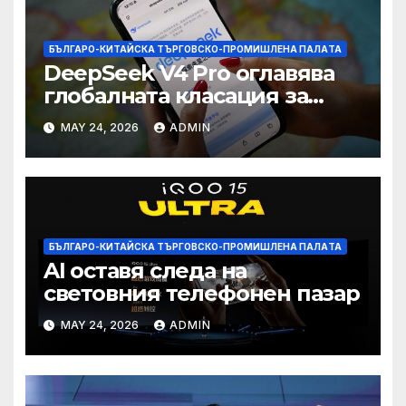
БЪЛГАРО-КИТАЙСКА ТЪРГОВСКО-ПРОМИШЛЕНА ПАЛAТА
DeepSeek V4 Pro оглавява
глобалната класация за
печалба след 75%
MAY 24, 2026
ADMIN
намаление на цената
БЪЛГАРО-КИТАЙСКА ТЪРГОВСКО-ПРОМИШЛЕНА ПАЛAТА
AI оставя следа на
световния телефонен пазар
MAY 24, 2026
ADMIN