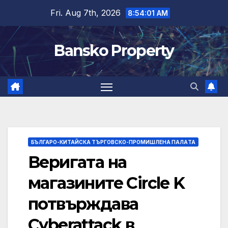
Skip
Fri. Aug 7th, 2026
8:54:02 AM
to
content
Bansko Property
БЪЛГАРО-КИТАЙСКА ТЪРГОВСКО-ПРОМИШЛЕНА ПАЛAТА
Веригата на
магазините Circle K
потвърждава
Cyberattack в