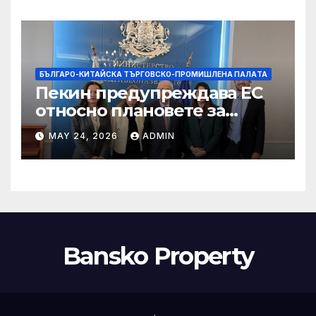
БЪЛГАРО-КИТАЙСКА ТЪРГОВСКО-ПРОМИШЛЕНА ПАЛAТА
Пекин предупреждава ЕС
относно плановете за
насочване към китайски
MAY 24, 2026
ADMIN
продукти
Bansko Property