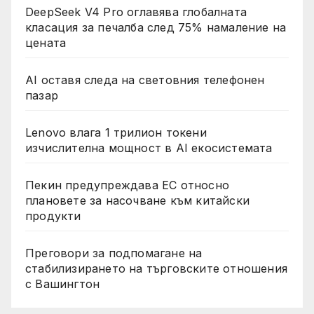
DeepSeek V4 Pro оглавява глобалната
класация за печалба след 75% намаление на
цената
AI оставя следа на световния телефонен
пазар
Lenovo влага 1 трилион токени
изчислителна мощност в AI екосистемата
Пекин предупреждава ЕС относно
плановете за насочване към китайски
продукти
Преговори за подпомагане на
стабилизирането на търговските отношения
с Вашингтон