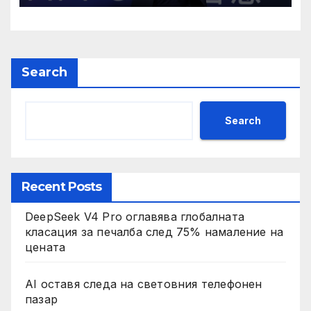
Search
Search
Recent Posts
DeepSeek V4 Pro оглавява глобалната
класация за печалба след 75% намаление на
цената
AI оставя следа на световния телефонен
пазар