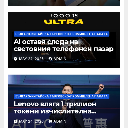
намаление на цената
БЪЛГАРО-КИТАЙСКА ТЪРГОВСКО-ПРОМИШЛЕНА ПАЛAТА
AI оставя следа на
световния телефонен пазар
MAY 24, 2026
ADMIN
БЪЛГАРО-КИТАЙСКА ТЪРГОВСКО-ПРОМИШЛЕНА ПАЛAТА
Lenovo влага 1 трилион
токени изчислителна
мощност в AI екосистемата
MAY 24, 2026
ADMIN