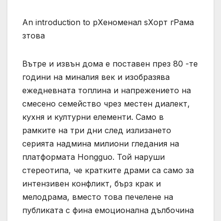
An introduction to pХеноменал sХорт гРама
зтова
Вътре и извън дома е поставен през 80 -те
години на миналия век и изобразява
ежедневната топлина и напрежението на
смесено семейство чрез местен диалект,
кухня и културни елементи. Само в
рамките на три дни след излизането
серията надмина милиони гледания на
платформата Hongguo. Той наруши
стереотипа, че кратките драми са само за
интензивен конфликт, бърз крак и
мелодрама, вместо това печелене на
публиката с фина емоционална дълбочина