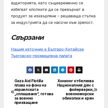
аудиторията, като същевременно се
избягват клопките да се превърнат в
продукт за изхвърляне – решаваща стъпка
за индустрията да се насочи към зрялост.
Свързани
Нашия източник е Българо-Китайска
Търговско-промишлена палaта
Gaza Aid Flotilla
Хонконг отбелязва
Post
плава на фона на
Националния ден с
израелската
фойерверки,
navigation
„сплашване“, готова
военноморски
за военно
обиколки и хрян
прихващане