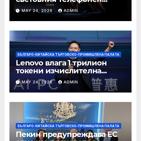
пазар
MAY 24, 2026
ADMIN
БЪЛГАРО-КИТАЙСКА ТЪРГОВСКО-ПРОМИШЛЕНА ПАЛAТА
Lenovo влага 1 трилион
токени изчислителна
мощност в AI екосистемата
MAY 24, 2026
ADMIN
БЪЛГАРО-КИТАЙСКА ТЪРГОВСКО-ПРОМИШЛЕНА ПАЛAТА
Пекин предупреждава ЕС