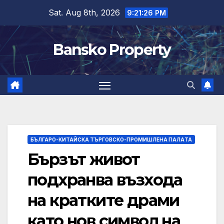
Skip
Sat. Aug 8th, 2026
9:21:27 PM
to
content
Bansko Property
БЪЛГАРО-КИТАЙСКА ТЪРГОВСКО-ПРОМИШЛЕНА ПАЛAТА
Бързът живот
подхранва възхода
на кратките драми
като нов символ на