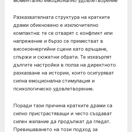
моментално емоционално удовлетворение
Разказвателната структура на кратките
драми обикновено е изключително
компактна: те се отварят с конфликт или
напрежение и бързо се преместват в
високоенергийни сцени като връщане,
спържи и сюжетни обрати. Те изхвърлят
дългите настройки в полза на директното
разказване на истории, които осигуряват
силна емоционална стимулация и
психологическо удовлетворение.
Поради тази причина кратките драми са
силно пристрастяващи и често създават
силен желание да продължат да гледат.
Превишаването на този подход за