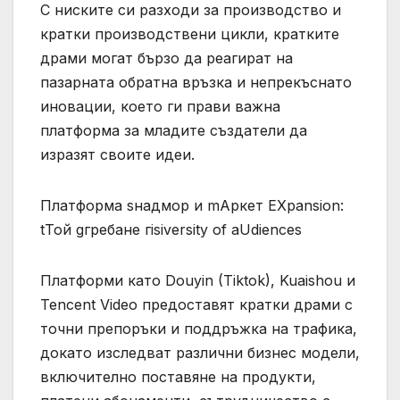
С ниските си разходи за производство и
кратки производствени цикли, кратките
драми могат бързо да реагират на
пазарната обратна връзка и непрекъснато
иновации, което ги прави важна
платформа за младите създатели да
изразят своите идеи.
Платформа sнадмор и mАркет EXpansion:
tТой gгребане гisiversity of aUdiences
Платформи като Douyin (Tiktok), Kuaishou и
Tencent Video предоставят кратки драми с
точни препоръки и поддръжка на трафика,
докато изследват различни бизнес модели,
включително поставяне на продукти,