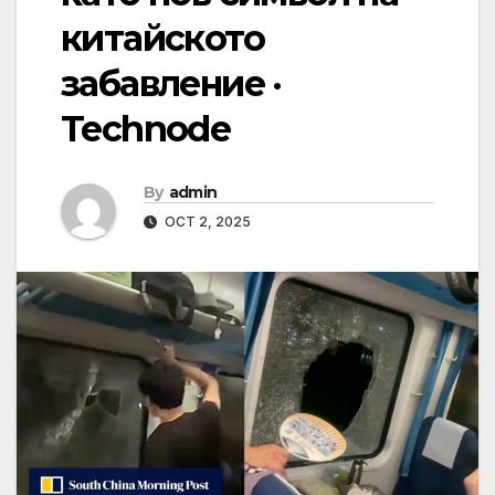
китайското
забавление ·
Technode
By
admin
OCT 2, 2025