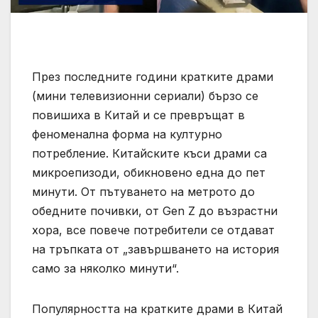
През последните години кратките драми
(мини телевизионни сериали) бързо се
повишиха в Китай и се превръщат в
феноменална форма на културно
потребление. Китайските къси драми са
микроепизоди, обикновено една до пет
минути. От пътуването на метрото до
обедните почивки, от Gen Z до възрастни
хора, все повече потребители се отдават
на тръпката от „завършването на история
само за няколко минути“.
Популярността на кратките драми в Китай