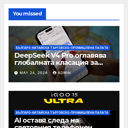
You missed
БЪЛГАРО-КИТАЙСКА ТЪРГОВСКО-ПРОМИШЛЕНА ПАЛAТА
DeepSeek V4 Pro оглавява
глобалната класация за
печалба след 75%
MAY 24, 2026
ADMIN
намаление на цената
БЪЛГАРО-КИТАЙСКА ТЪРГОВСКО-ПРОМИШЛЕНА ПАЛAТА
AI оставя следа на
световния телефонен